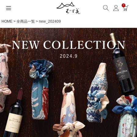
0
HOME
全商品一覧
new_202409
サイズから選ぶ
ギフトシーンから選ぶ
シーンから選ぶ
素材から選ぶ
シリーズ名から選ぶ
名入れ・ラッピング
発送・お問い合わせ
包み方・お手入れ
ブログ・特集
読みもの(ブログ)
特集
むす美とは
ふくさ（念珠）・はんかち・書籍
読みもの一覧
特集一覧
サイズ一覧
ギフトシーン一覧
シーン一覧
撥水加工
全てのシリーズ
ふくさ・念珠入れ
名入れ・記念品
送料・お支払い方法
洗濯・お手入れ
読みもの(ブログ)
About us
一升餅におすすめ
ECOバッグ 100cm
Sサイズ(約45～50cm)
内祝い
毎日使うもの
綿(コットン)
アクアドロップ(撥水)
はんかち・手ぬぐい
無料ラッピング
海外発送の方（English）
包み方・使い方
特集
お取引をご希望の方
ストール巻き方
ECOバッグ 70cm
Mサイズ(約68～70cm)
婚礼・引出物
お買い物
ポリエステル
ミナ ペルホネン
ふろしき書籍
紙箱・木箱
よくあるご質問
ワークショップ案内
キャンペーン情報
洋服カバー
OUTDOOR
Lサイズ(約90～120cm)
卒入学・就職祝い
旅行
リネン
ひめむすび(Adeline Klam)
お問い合わせ
ふろしきパッチン活用
XLサイズ(約130cm～)
弔事・法事
インテリア
ウール
kata kata
記念品
ギフトラッピング
レーヨン
鈴木マサル
海外へのお土産
とっておきの日
正絹(絹100％)
こはれ