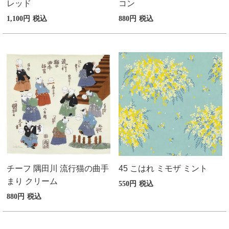
レッド
コン
1,100
税込
880
税込
チーフ 隅田川 流行猫の曲手
45 こはれ ミモザ ミント
まり クリーム
550
税込
880
税込