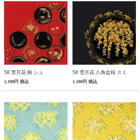
58 雪月花 椀 シュ
58 雪月花 八角盆桜 スミ
1,100
税込
1,100
税込