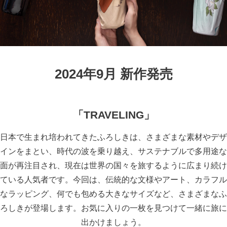
季節の贈り物
竹久夢二
プチギフト
伊砂文様
男性向けギフト
ハレ包み
2024年9月 新作発売
女性向けギフト
隅田川(浮世絵)
「TRAVELING」
ギフトラッピング
リバーシブル
日本で生まれ培われてきたふろしきは、さまざまな素材やデザ
着物用
インをまとい、時代の波を乗り越え、サステナブルで多用途な
面が再注目され、現在は世界の国々を旅するように広まり続け
ている人気者です。今回は、伝統的な文様やアート、カラフル
なラッピング、何でも包める大きなサイズなど、さまざまなふ
ろしきが登場します。お気に入りの一枚を見つけて一緒に旅に
出かけましょう。