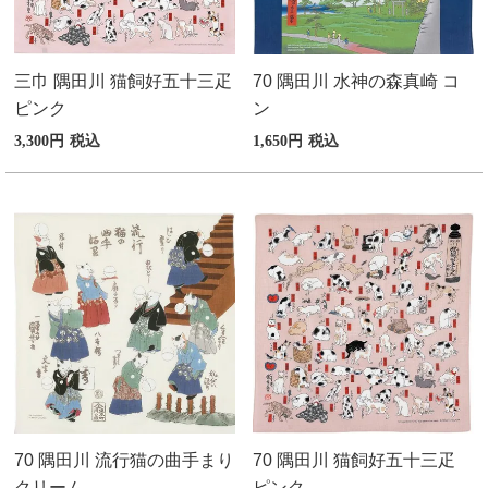
三巾 隅田川 猫飼好五十三疋
70 隅田川 水神の森真崎 コ
ピンク
ン
3,300
税込
1,650
税込
70 隅田川 流行猫の曲手まり
70 隅田川 猫飼好五十三疋
クリーム
ピンク