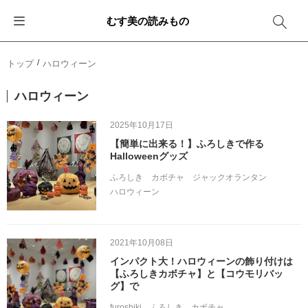
むす美の読みもの
お知らせ
ふろしきバッグ
ふろしきでラッピング
便利な使い方
ギフトシーン別おすすめ
トップ
ハロウィーン
イベント・キャンペーン
エコバッグ
箱を包む
ファッション
卒業・入学
ハロウィーン
新商品
おしゃれコーデバッグ
お酒を包む
インテリア
退職・異動
2025年10月17日
【簡単に出来る！】ふろしきで作る
メディア情報
収納にもなるバッグ
一番人気「花包み」
アウトドア
結婚
Halloweenグッズ
ふろしき
カボチャ
ジャックオランタン
その他
簡単「バッグアレンジ」
雨の日
出産
ハロウィーン
その他
ママ・子育て
海外の方へ
2021年10月08日
旅行
インパクト大！ハロウィーンの飾り付けは
【ふろしきカボチャ】と【コウモリバッ
グ】で
防災
furoshiki
ふろしき
カボチャ