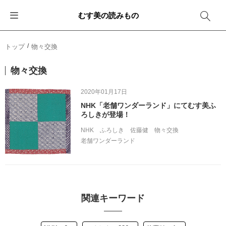
むす美の読みもの
お知らせ
ふろしきバッグ
ふろしきでラッピング
便利な使い方
ギフトシーン別おすすめ
トップ
物々交換
イベント・キャンペーン
エコバッグ
箱を包む
ファッション
卒業・入学
物々交換
新商品
おしゃれコーデバッグ
お酒を包む
インテリア
退職・異動
2020年01月17日
NHK「老舗ワンダーランド」にてむす美ふ
メディア情報
収納にもなるバッグ
一番人気「花包み」
アウトドア
結婚
ろしきが登場！
NHK
ふろしき
佐藤健
物々交換
その他
簡単「バッグアレンジ」
雨の日
出産
老舗ワンダーランド
その他
ママ・子育て
海外の方へ
旅行
関連キーワード
防災