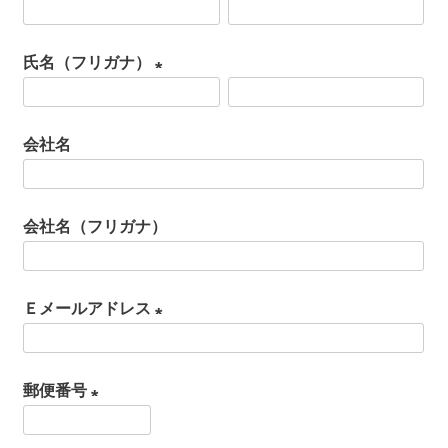
(
必
氏名（フリガナ）
須
(
)
必
会社名
須
)
会社名（フリガナ）
Ｅメールアドレス
(
必
郵便番号
須
(
)