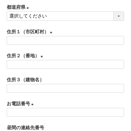
必
都道府県
須
(
)
必
住所１（市区町村）
須
)
(
必
住所２（番地）
須
(
)
必
住所３（建物名）
須
)
お電話番号
(
必
昼間の連絡先番号
須