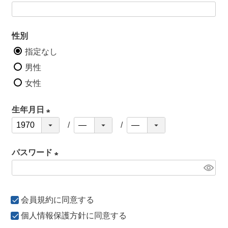
)
性別
指定なし
男性
女性
生年月日
(
必
パスワード
須
)
(
必
会員規約
に同意する
須
)
個人情報保護方針
に同意する