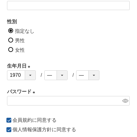
)
性別
指定なし
男性
女性
生年月日
(
必
パスワード
須
)
(
必
会員規約
に同意する
須
)
個人情報保護方針
に同意する