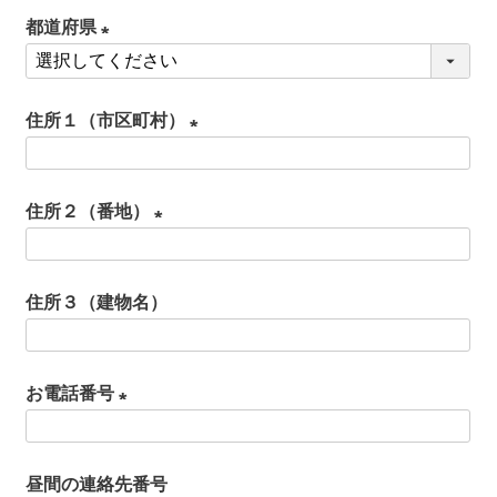
必
都道府県
須
(
)
必
住所１（市区町村）
須
)
(
必
住所２（番地）
須
(
)
必
住所３（建物名）
須
)
お電話番号
(
必
昼間の連絡先番号
須