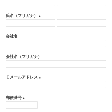
(
必
氏名（フリガナ）
須
(
)
必
会社名
須
)
会社名（フリガナ）
Ｅメールアドレス
(
必
郵便番号
須
(
)