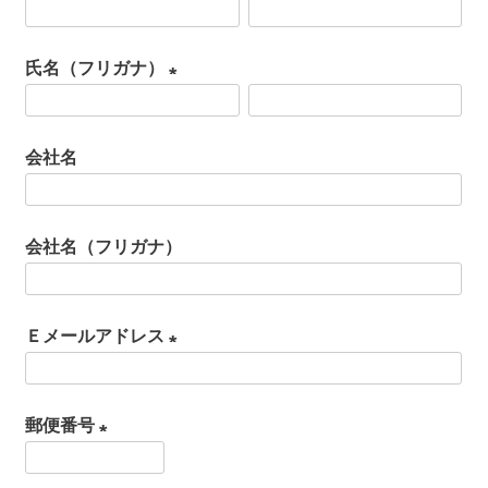
(
必
氏名（フリガナ）
須
(
)
必
会社名
須
)
会社名（フリガナ）
Ｅメールアドレス
(
必
郵便番号
須
(
)