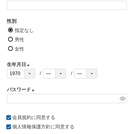
)
性別
指定なし
男性
女性
生年月日
(
必
パスワード
須
)
(
必
会員規約
に同意する
須
)
個人情報保護方針
に同意する