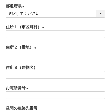
必
都道府県
須
(
)
必
住所１（市区町村）
須
)
(
必
住所２（番地）
須
(
)
必
住所３（建物名）
須
)
お電話番号
(
必
昼間の連絡先番号
須