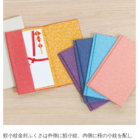
鮫小紋金封ふくさは外側に鮫小紋、内側に桜の小紋を配し