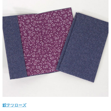
鮫テツローズ