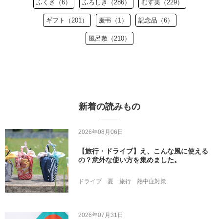
ふくさ（6）
ふろしき（286）
むす美（229）
ギフト（201）
慶弔（1）
記念品（6）
風呂敷（210）
新着の読みもの
2026年08月06日
【旅行・ドライブ】え、こんな風に使える
の？意外な使い方を集めました。
ドライブ
夏
旅行
熱中症対策
2026年07月31日