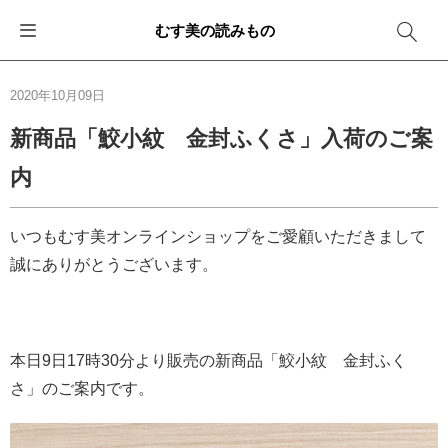
むす美の読みもの
お知らせ
ふろしきバッグ
ふろしきでラッピング
便利な使い方
ギフトシーン別おすすめ
2020年10月09日
イベント・キャンペーン
エコバッグ
箱を包む
ファッション
卒業・入学
新商品「鮫小紋 金封ふくさ」入荷のご案
内
新商品
おしゃれコーデバッグ
お酒を包む
インテリア
退職・異動
メディア情報
収納にもなるバッグ
一番人気「花包み」
アウトドア
結婚
いつもむす美オンラインショップをご愛顧いただきまして
誠にありがとうございます。
その他
簡単「バッグアレンジ」
雨の日
出産
その他
ママ・子育て
海外の方へ
本日9日17時30分より販売の新商品「鮫小紋 金封ふく
旅行
さ」のご案内です。
防災