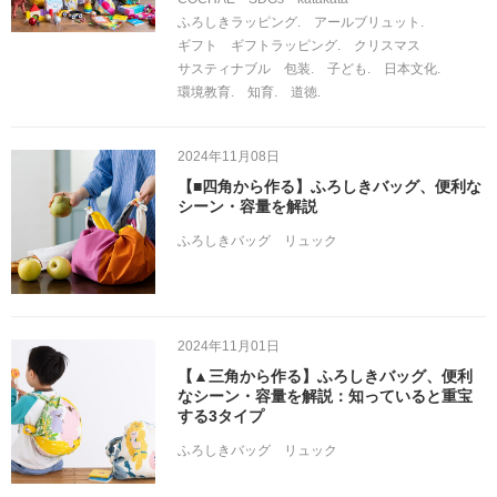
ふろしきラッピング.
アールブリュット.
ギフト
ギフトラッピング.
クリスマス
サスティナブル
包装.
子ども.
日本文化.
環境教育.
知育.
道徳.
2024年11月08日
【■四角から作る】ふろしきバッグ、便利な
シーン・容量を解説
ふろしきバッグ
リュック
2024年11月01日
【▲三角から作る】ふろしきバッグ、便利
なシーン・容量を解説：知っていると重宝
する3タイプ
ふろしきバッグ
リュック