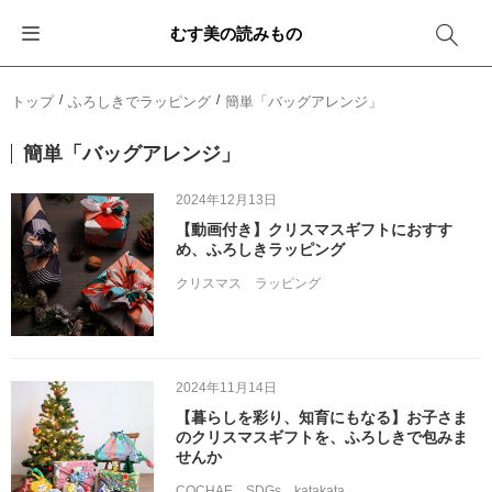
むす美の読みもの
お知らせ
ふろしきバッグ
ふろしきでラッピング
便利な使い方
ギフトシーン別おすすめ
トップ
ふろしきでラッピング
簡単「バッグアレンジ」
イベント・キャンペーン
エコバッグ
箱を包む
ファッション
卒業・入学
簡単「バッグアレンジ」
新商品
おしゃれコーデバッグ
お酒を包む
インテリア
退職・異動
2024年12月13日
【動画付き】クリスマスギフトにおすす
メディア情報
収納にもなるバッグ
一番人気「花包み」
アウトドア
結婚
め、ふろしきラッピング
クリスマス
ラッピング
その他
簡単「バッグアレンジ」
雨の日
出産
その他
ママ・子育て
海外の方へ
2024年11月14日
旅行
【暮らしを彩り、知育にもなる】お子さま
のクリスマスギフトを、ふろしきで包みま
せんか
防災
COCHAE
SDGs
katakata