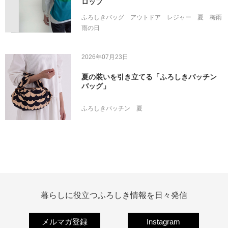
ロップ
ふろしきバッグ
アウトドア
レジャー
夏
梅雨
雨の日
2026年07月23日
夏の装いを引き立てる「ふろしきパッチン
バッグ」
ふろしきパッチン
夏
暮らしに役立つふろしき情報を日々発信
メルマガ登録
Instagram