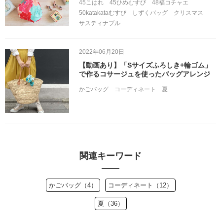
45こはれ
45ひめむすび
48福コチャエ
50katakataむすび
しずくバッグ
クリスマス
サスティナブル
2022年06月20日
【動画あり】「Sサイズふろしき+輪ゴム」
で作るコサージュを使ったバッグアレンジ
かごバッグ
コーディネート
夏
関連キーワード
かごバッグ（4）
コーディネート（12）
夏（36）