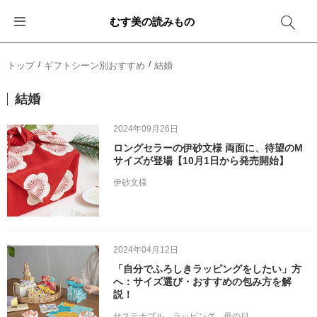
むす美の読みもの
お知らせ
ふろしきバッグ
ふろしきでラッピング
便利な使い方
ギフトシーン別おすすめ
トップ
ギフトシーン別おすすめ
結婚
イベント・キャンペーン
エコバッグ
箱を包む
ファッション
卒業・入学
結婚
新商品
おしゃれコーデバッグ
お酒を包む
インテリア
退職・異動
2024年09月26日
ロングセラーの伊砂文様 両面に、待望のM
メディア情報
収納にもなるバッグ
一番人気「花包み」
アウトドア
結婚
サイズが登場【10月1日から発売開始】
伊砂文様
その他
簡単「バッグアレンジ」
雨の日
出産
その他
ママ・子育て
海外の方へ
2024年04月12日
旅行
「自分でふろしきラッピングをしたい」方
へ：サイズ選び・おすすめの包み方を解
説！
防災
サステナブル
ラッピング
母の日