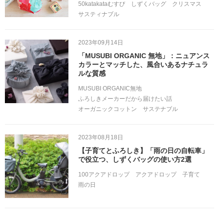
50katakataむすび
しずくバッグ
クリスマス
サスティナブル
2023年09月14日
「MUSUBI ORGANIC 無地」：ニュアンス
カラーとマッチした、風合いあるナチュラ
ルな質感
MUSUBI ORGANIC無地
ふろしきメーカーだから届けたい話
オーガニックコットン
サステナブル
2023年08月18日
【子育てとふろしき】「雨の日の自転車」
で役立つ、しずくバッグの使い方2選
100アクアドロップ
アクアドロップ
子育て
雨の日