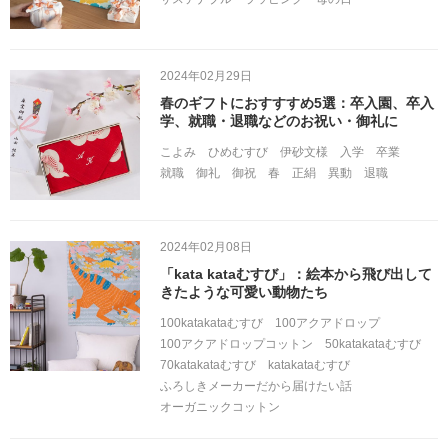
2024年02月29日
春のギフトにおすすすめ5選：卒入園、卒入
学、就職・退職などのお祝い・御礼に
こよみ
ひめむすび
伊砂文様
入学
卒業
就職
御礼
御祝
春
正絹
異動
退職
2024年02月08日
「kata kataむすび」：絵本から飛び出して
きたような可愛い動物たち
100katakataむすび
100アクアドロップ
100アクアドロップコットン
50katakataむすび
70katakataむすび
katakataむすび
ふろしきメーカーだから届けたい話
オーガニックコットン