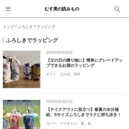
むす美の読みもの
お知らせ
ふろしきバッグ
ふろしきでラッピング
便利な使い方
ギフトシーン別おすすめ
トップ
ふろしきでラッピング
イベント・キャンペーン
エコバッグ
箱を包む
ファッション
卒業・入学
ふろしきでラッピング
新商品
おしゃれコーデバッグ
お酒を包む
インテリア
退職・異動
2026年05月26日
【父の日の贈り物に】簡単にグレードアッ
メディア情報
収納にもなるバッグ
一番人気「花包み」
アウトドア
結婚
プできるお酒のラッピング
ギフト
父の日
男性
その他
簡単「バッグアレンジ」
雨の日
出産
その他
ママ・子育て
海外の方へ
2026年05月07日
旅行
【テイクアウトに役立つ】春夏の水分補
給、Sサイズふろしきでラクに持ち歩き！
防災
カバー
マイボトル
夏
春