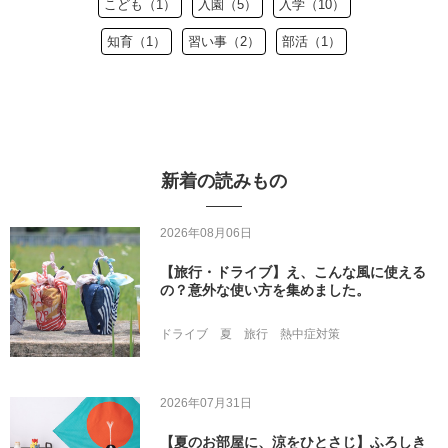
こども（1）
入園（5）
入学（10）
知育（1）
習い事（2）
部活（1）
新着の読みもの
2026年08月06日
【旅行・ドライブ】え、こんな風に使える
の？意外な使い方を集めました。
ドライブ
夏
旅行
熱中症対策
2026年07月31日
【夏のお部屋に、涼をひとさじ】ふろしき