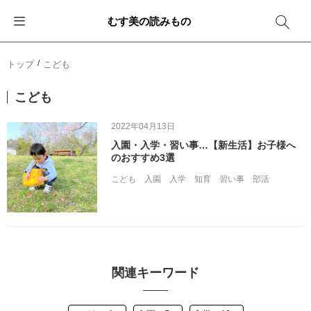
むす美の読みもの
お知らせ
ふろしきバッグ
ふろしきでラッピング
便利な使い方
ギフトシーン別おすすめ
トップ
こども
イベント・キャンペーン
エコバッグ
箱を包む
ファッション
卒業・入学
こども
新商品
おしゃれコーデバッグ
お酒を包む
インテリア
退職・異動
2022年04月13日
入園・入学・習い事…【新生活】お子様へ
メディア情報
収納にもなるバッグ
一番人気「花包み」
アウトドア
結婚
のおすすめ3選
こども
入園
入学
知育
習い事
部活
その他
簡単「バッグアレンジ」
雨の日
出産
その他
ママ・子育て
海外の方へ
旅行
関連キーワード
防災