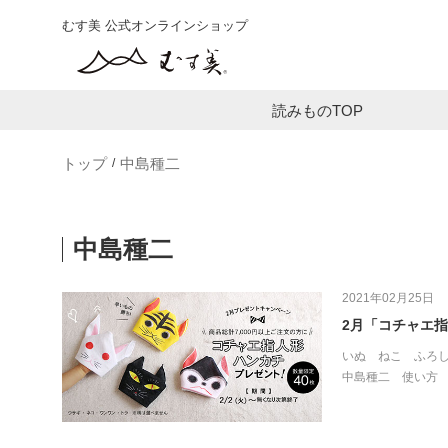
むす美 公式オンラインショップ
読みものTOP
トップ
中島種二
中島種二
2021年02月25日
2月「コチャエ
いぬ
ねこ
ふろ
中島種二
使い方