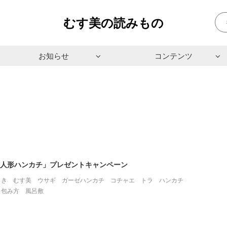
むす美の読みもの
お知らせ
コンテンツ
指人形ハンカチ」プレゼントキャンペーン
しき
むす美
ウサギ
ガーゼハンカチ
コチャエ
トラ
ハンカチ
包み方
風呂敷