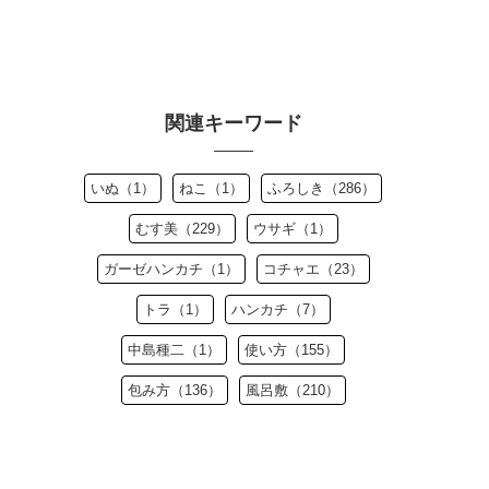
関連キーワード
いぬ（1）
ねこ（1）
ふろしき（286）
むす美（229）
ウサギ（1）
ガーゼハンカチ（1）
コチャエ（23）
トラ（1）
ハンカチ（7）
中島種二（1）
使い方（155）
包み方（136）
風呂敷（210）