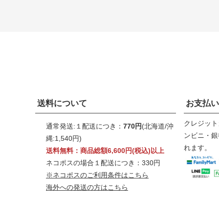
送料について
お支払い
クレジット
通常発送:１配送につき：
770円
(北海道/沖
ンビニ・銀行
縄:1,540円)
れます。
送料無料：商品総額6,600円(税込)以上
ネコポスの場合１配送につき：330円
※ネコポスのご利用条件はこちら
海外への発送の方はこちら