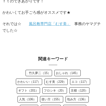
ｆｔのできあがりです！
かわいくてお手ごろ感がオススメです★
それでは☆
風呂敷専門店「むす美」
事務のヤマグチ
でした☆
関連キーワード
. 竹久夢二（15）
おしゃれ（145）
かわいい（117）
むす美（229）
エコ（117）
ギフト（201）
フロシキ（20）
京都（120）
人気（106）
使い方（155）
包み方（136）