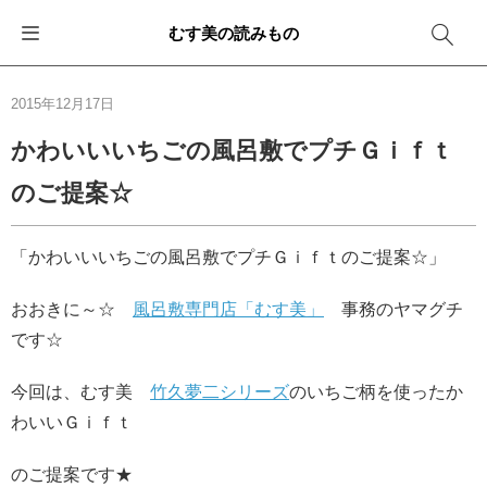
むす美の読みもの
お知らせ
ふろしきバッグ
ふろしきでラッピング
便利な使い方
ギフトシーン別おすすめ
2015年12月17日
イベント・キャンペーン
エコバッグ
箱を包む
ファッション
卒業・入学
かわいいいちごの風呂敷でプチＧｉｆｔ
のご提案☆
新商品
おしゃれコーデバッグ
お酒を包む
インテリア
退職・異動
メディア情報
収納にもなるバッグ
一番人気「花包み」
アウトドア
結婚
「かわいいいちごの風呂敷でプチＧｉｆｔのご提案☆」
その他
簡単「バッグアレンジ」
雨の日
出産
おおきに～☆
風呂敷専門店「むす美」
事務のヤマグチ
です☆
その他
ママ・子育て
海外の方へ
今回は、むす美
竹久夢二シリーズ
のいちご柄を使ったか
旅行
わいいＧｉｆｔ
防災
のご提案です★