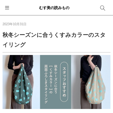
むす美の読みもの
お知らせ
ふろしきバッグ
ふろしきでラッピング
便利な使い方
ギフトシーン別おすすめ
2023年10月31日
イベント・キャンペーン
エコバッグ
箱を包む
ファッション
卒業・入学
秋冬シーズンに合うくすみカラーのスタ
イリング
新商品
おしゃれコーデバッグ
お酒を包む
インテリア
退職・異動
メディア情報
収納にもなるバッグ
一番人気「花包み」
アウトドア
結婚
その他
簡単「バッグアレンジ」
雨の日
出産
その他
ママ・子育て
海外の方へ
旅行
防災