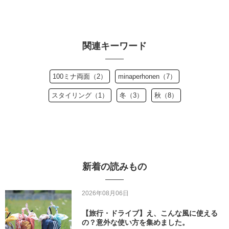
関連キーワード
100ミナ両面（2）
minaperhonen（7）
スタイリング（1）
冬（3）
秋（8）
新着の読みもの
2026年08月06日
【旅行・ドライブ】え、こんな風に使える
の？意外な使い方を集めました。