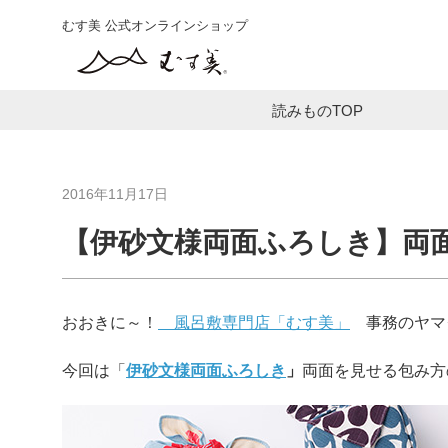
むす美 公式オンラインショップ
読みものTOP
2016年11月17日
【伊砂文様両面ふろしき】両
おおきに～！
風呂敷専門店「むす美」
事務のヤマ
今回は「
伊砂文様両面ふろしき
」
両面を見せる包み方