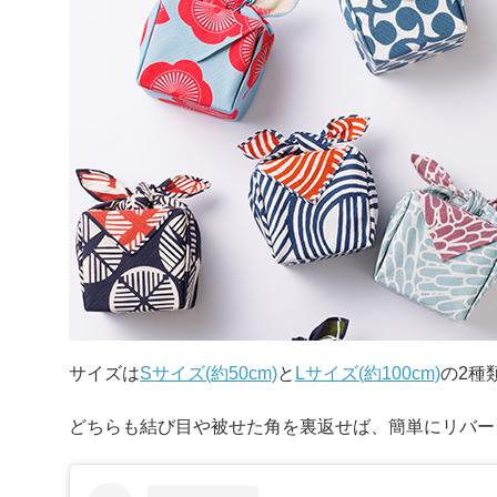
サイズは
Sサイズ(約50cm)
と
Lサイズ(約100cm)
の2種
どちらも結び目や被せた角を裏返せば、簡単にリバー