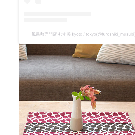
風呂敷専門店 むす美 kyoto / tokyo(@furoshiki_mu