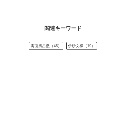
関連キーワード
両面風呂敷（46）
伊砂文様（19）