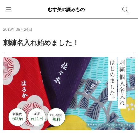
むす美の読みもの
お知らせ
ふろしきバッグ
ふろしきでラッピング
便利な使い方
ギフトシーン別おすすめ
2019年06月24日
イベント・キャンペーン
エコバッグ
箱を包む
ファッション
卒業・入学
刺繍名入れ始めました！
新商品
おしゃれコーデバッグ
お酒を包む
インテリア
退職・異動
メディア情報
収納にもなるバッグ
一番人気「花包み」
アウトドア
結婚
その他
簡単「バッグアレンジ」
雨の日
出産
その他
ママ・子育て
海外の方へ
旅行
防災