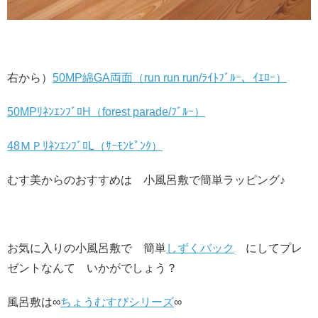
右から）
50MP綿GA両面（run run run/ﾗｲﾄﾌﾞﾙｰ、ｲｴﾛｰ）
50MPﾘﾈﾝｴﾝﾌﾞﾛH（forest parade/ﾌﾞﾙｰ）
48ＭＰﾘﾈﾝｴﾝﾌﾞﾛL（ｻｰﾓﾝﾋﾟﾝｸ）
むす美からのおすすめは 小風呂敷で簡単ラッピング♪
お気に入りの小風呂敷で 簡単
しずくバック
にしてプレ
ゼントなんて いかがでしょう？
風呂敷は∞
ちょうむすびシリーズ
∞