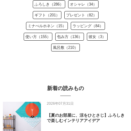
ふろしき（286）
オシャレ（34）
ギフト（201）
プレゼント（82）
ミナぺルホネン（15）
ラッピング（84）
使い方（155）
包み方（136）
彼女（3）
風呂敷（210）
新着の読みもの
2026年07月31日
【夏のお部屋に、涼をひとさじ】ふろしき
で楽しむインテリアアイデア