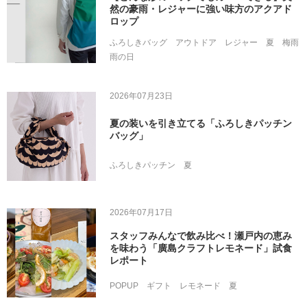
然の豪雨・レジャーに強い味方のアクアド
ロップ
ふろしきバッグ
アウトドア
レジャー
夏
梅雨
雨の日
2026年07月23日
夏の装いを引き立てる「ふろしきパッチン
バッグ」
ふろしきパッチン
夏
2026年07月17日
スタッフみんなで飲み比べ！瀬戸内の恵み
を味わう「廣島クラフトレモネード」試食
レポート
POPUP
ギフト
レモネード
夏