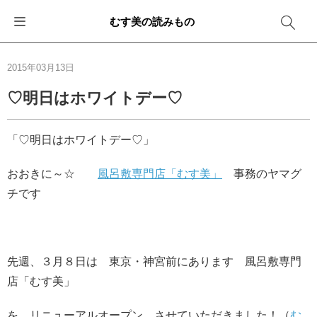
むす美の読みもの
お知らせ
ふろしきバッグ
ふろしきでラッピング
便利な使い方
ギフトシーン別おすすめ
2015年03月13日
イベント・キャンペーン
エコバッグ
箱を包む
ファッション
卒業・入学
♡明日はホワイトデー♡
新商品
おしゃれコーデバッグ
お酒を包む
インテリア
退職・異動
「♡明日はホワイトデー♡」
メディア情報
収納にもなるバッグ
一番人気「花包み」
アウトドア
結婚
おおきに～☆
風呂敷専門店「むす美」
事務のヤマグ
チです
その他
簡単「バッグアレンジ」
雨の日
出産
その他
ママ・子育て
海外の方へ
先週、３月８日は 東京・神宮前にあります 風呂敷専門
旅行
店「むす美」
防災
を リニューアルオープン させていただきました！（
む