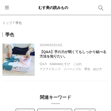
むす美の読みもの
お知らせ
ふろしきバッグ
ふろしきでラッピング
便利な使い方
ギフトシーン別おすすめ
トップ
季色
イベント・キャンペーン
エコバッグ
箱を包む
ファッション
卒業・入学
季色
新商品
おしゃれコーデバッグ
お酒を包む
インテリア
退職・異動
2024年03月14日
【Q&A】手の力が弱くてもしっかり結べる
メディア情報
収納にもなるバッグ
一番人気「花包み」
アウトドア
結婚
方法を知りたい。
Q＆A
katakataむすび
こはれ
その他
簡単「バッグアレンジ」
雨の日
出産
アクアドロップ
リバーシブル
季色
結び方
その他
ママ・子育て
海外の方へ
旅行
関連キーワード
防災