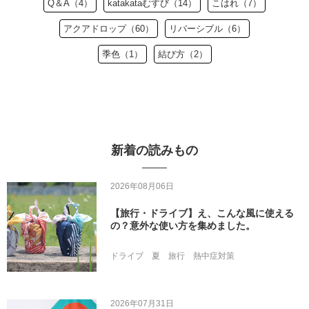
Q＆A（4）
katakataむすび（14）
こはれ（7）
アクアドロップ（60）
リバーシブル（6）
季色（1）
結び方（2）
新着の読みもの
2026年08月06日
【旅行・ドライブ】え、こんな風に使える
の？意外な使い方を集めました。
ドライブ
夏
旅行
熱中症対策
2026年07月31日