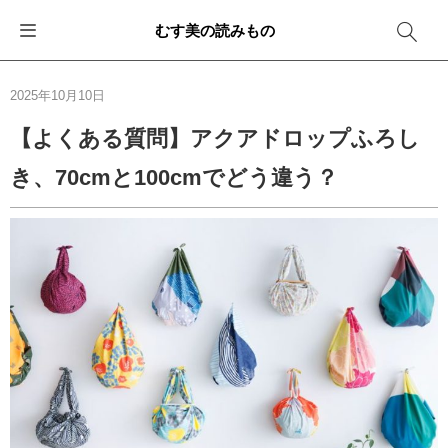
むす美の読みもの
お知らせ
ふろしきバッグ
ふろしきでラッピング
便利な使い方
ギフトシーン別おすすめ
2025年10月10日
イベント・キャンペーン
エコバッグ
箱を包む
ファッション
卒業・入学
【よくある質問】アクアドロップふろし
き、70cmと100cmでどう違う？
新商品
おしゃれコーデバッグ
お酒を包む
インテリア
退職・異動
メディア情報
収納にもなるバッグ
一番人気「花包み」
アウトドア
結婚
その他
簡単「バッグアレンジ」
雨の日
出産
その他
ママ・子育て
海外の方へ
旅行
防災