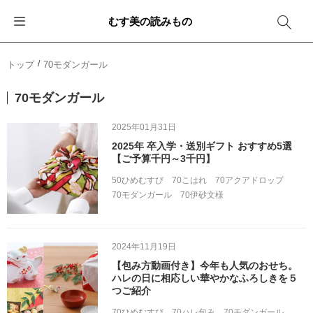
むす美の読みもの
お知らせ
ふろしきバッグ
ふろしきでラッピング
便利な使い方
ギフトシーン別おすすめ
トップ
70モダンガール
イベント・キャンペーン
エコバッグ
箱を包む
ファッション
卒業・入学
70モダンガール
新商品
おしゃれコーデバッグ
お酒を包む
インテリア
退職・異動
2025年01月31日
2025年 卒入学・送別ギフト おすすめ5選
メディア情報
収納にもなるバッグ
一番人気「花包み」
アウトドア
結婚
【ご予算千円～3千円】
50ひめむすび
70こはれ
70アクアドロップ
その他
簡単「バッグアレンジ」
雨の日
出産
70モダンガール
70伊砂文様
その他
ママ・子育て
海外の方へ
2024年11月19日
旅行
【包み方動画付き】今年も人気のおせち。
ハレの日に相応しい華やかなふろしきを５
つご紹介
防災
70ひめむすび
70ハレ包み
70モダンガール