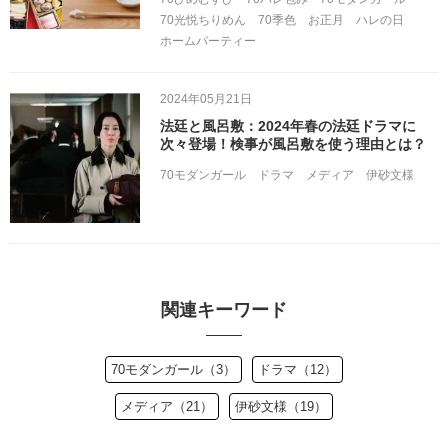
70光悦ちりめん
70季色
お正月
ハレの日
ホームパーティー
2024年05月21日
法廷と風呂敷：2024年春の法廷ドラマに
次々登場！検事が風呂敷を使う理由とは？
70モダンガール
ドラマ
メディア
伊砂文様
関連キーワード
70モダンガール（3）
ドラマ（12）
メディア（21）
伊砂文様（19）