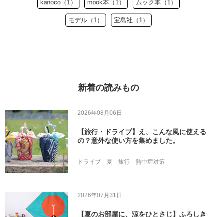
kanoco（1）
mook本（1）
ムック本（1）
モデル（1）
宝島社（1）
新着の読みもの
2026年08月06日
【旅行・ドライブ】え、こんな風に使える
の？意外な使い方を集めました。
ドライブ
夏
旅行
熱中症対策
2026年07月31日
【夏のお部屋に、涼をひとさじ】ふろしき