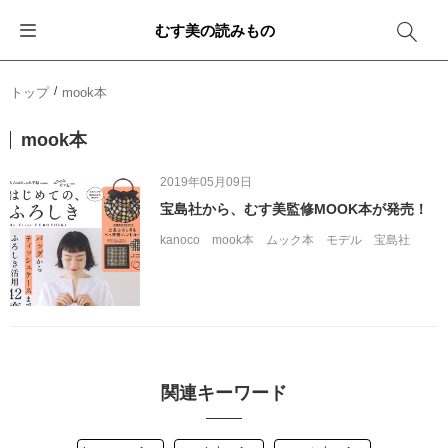
むす美の読みもの
お知らせ
ふろしきバッグ
ふろしきでラッピング
便利な使い方
ギフトシーン別おすすめ
トップ
mook本
イベント・キャンペーン
エコバッグ
箱を包む
ファッション
卒業・入学
mook本
新商品
おしゃれコーデバッグ
お酒を包む
インテリア
退職・異動
2019年05月09日
宝島社から、むす美監修MOOK本が発売！
メディア情報
収納にもなるバッグ
一番人気「花包み」
アウトドア
結婚
kanoco
mook本
ムック本
モデル
宝島社
その他
簡単「バッグアレンジ」
雨の日
出産
その他
ママ・子育て
海外の方へ
旅行
関連キーワード
防災