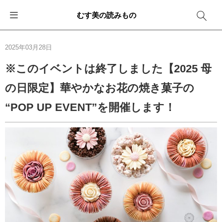
むす美の読みもの
お知らせ
ふろしきバッグ
ふろしきでラッピング
便利な使い方
ギフトシーン別おすすめ
2025年03月28日
イベント・キャンペーン
エコバッグ
箱を包む
ファッション
卒業・入学
※このイベントは終了しました【2025 母
の日限定】華やかなお花の焼き菓子の
新商品
おしゃれコーデバッグ
お酒を包む
インテリア
退職・異動
“POP UP EVENT”を開催します！
メディア情報
収納にもなるバッグ
一番人気「花包み」
アウトドア
結婚
その他
簡単「バッグアレンジ」
雨の日
出産
その他
ママ・子育て
海外の方へ
旅行
防災