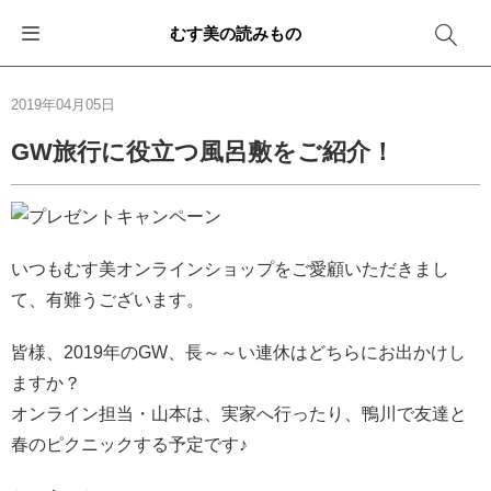
むす美の読みもの
お知らせ
ふろしきバッグ
ふろしきでラッピング
便利な使い方
ギフトシーン別おすすめ
2019年04月05日
イベント・キャンペーン
エコバッグ
箱を包む
ファッション
卒業・入学
GW旅行に役立つ風呂敷をご紹介！
新商品
おしゃれコーデバッグ
お酒を包む
インテリア
退職・異動
メディア情報
収納にもなるバッグ
一番人気「花包み」
アウトドア
結婚
いつもむす美オンラインショップをご愛顧いただきまし
て、有難うございます。
その他
簡単「バッグアレンジ」
雨の日
出産
皆様、2019年のGW、長～～い連休はどちらにお出かけし
その他
ママ・子育て
海外の方へ
ますか？
旅行
オンライン担当・山本は、実家へ行ったり、鴨川で友達と
春のピクニックする予定です♪
防災