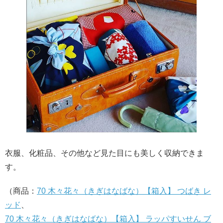
衣服、化粧品、その他など見た目にも美しく収納できま
す。
（商品：
70 木々花々（きぎはなばな）【箱入】 つばき レ
ッド
、
70 木々花々（きぎはなばな）【箱入】 ラッパすいせん ブ