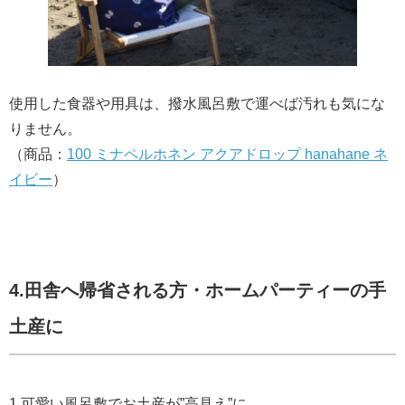
使用した食器や用具は、撥水風呂敷で運べば汚れも気にな
りません。
（商品：
100 ミナペルホネン アクアドロップ hanahane ネ
イビー
）
4.田舎へ帰省される方・ホームパーティーの手
土産に
1.可愛い風呂敷でお土産が”高見え”に