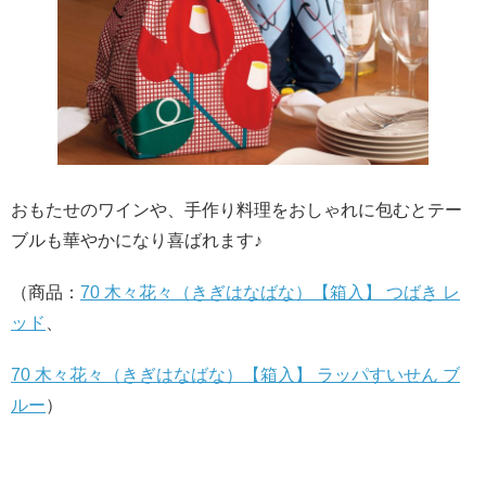
おもたせのワインや、手作り料理をおしゃれに包むとテー
ブルも華やかになり喜ばれます♪
（商品：
70 木々花々（きぎはなばな）【箱入】 つばき レ
ッド
、
70 木々花々（きぎはなばな）【箱入】 ラッパすいせん ブ
ルー
）