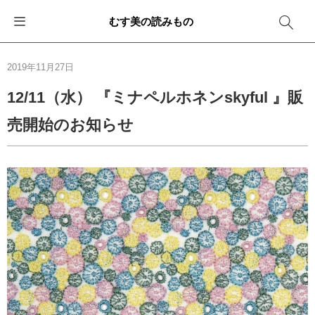
むす美の読みもの
お知らせ
ふろしきバッグ
ふろしきでラッピング
便利な使い方
ギフトシーン別おすすめ
2019年11月27日
イベント・キャンペーン
エコバッグ
箱を包む
ファッション
卒業・入学
12/11（水） 『ミナペルホネンskyful 』販
売開始のお知らせ
新商品
おしゃれコーデバッグ
お酒を包む
インテリア
退職・異動
メディア情報
収納にもなるバッグ
一番人気「花包み」
アウトドア
結婚
その他
簡単「バッグアレンジ」
雨の日
出産
その他
ママ・子育て
海外の方へ
旅行
防災