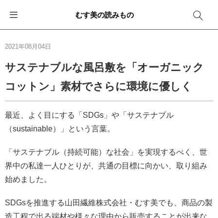
むす美の読みもの
お知らせ
ふろしきバッグ
ふろしきでラッピング
便利な使い方
ギフトシーン別おすすめ
2021年08月04日
イベント・キャンペーン
エコバッグ
箱を包む
ファッション
卒業・入学
サステナブルな風呂敷を「オーガニック
コットン」素材でさらに環境に優しく
新商品
おしゃれコーデバッグ
お酒を包む
インテリア
退職・異動
メディア情報
収納にもなるバッグ
一番人気「花包み」
アウトドア
結婚
最近、よく目にする「SDGs」や「サステナブル
（sustainable）」という言葉。
その他
簡単「バッグアレンジ」
雨の日
出産
「サステナブル（持続可能）な社会」を実現するべく、世
その他
ママ・子育て
海外の方へ
界中の私達一人ひとりが、共通の目標に向かい、取り組み
始めました。
旅行
SDGsを推進する山田繊維株式会社・むす美でも、商品の製
防災
造工程で出る端材や様々な理由から販売することが出来な