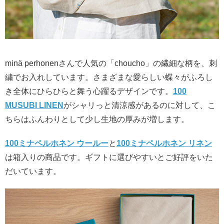
minä perhonenさんで人気の「choucho」の繊細な柄を、刺
繍でお入れしています。さまざまな愛らしい蝶々がふろし
き全体にひらひらと舞う心躍るデザインです。
100
MUSUBI LINEN
がシャリっと清涼感があるのに対して、こ
ちらはふんわりとして少し生地の厚みが増します。
100ミナペルホネン ウールー
と
100ミナペルホネン リネン
は箱入りの商品です。ギフトに選びやすいとご好評をいた
だいています。