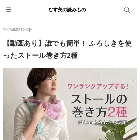
むす美の読みもの
お知らせ
ふろしきバッグ
ふろしきでラッピング
便利な使い方
ギフトシーン別おすすめ
2025年03月07日
イベント・キャンペーン
エコバッグ
箱を包む
ファッション
卒業・入学
【動画あり】誰でも簡単！ ふろしきを使
ったストール巻き方2種
新商品
おしゃれコーデバッグ
お酒を包む
インテリア
退職・異動
メディア情報
収納にもなるバッグ
一番人気「花包み」
アウトドア
結婚
その他
簡単「バッグアレンジ」
雨の日
出産
その他
ママ・子育て
海外の方へ
旅行
防災