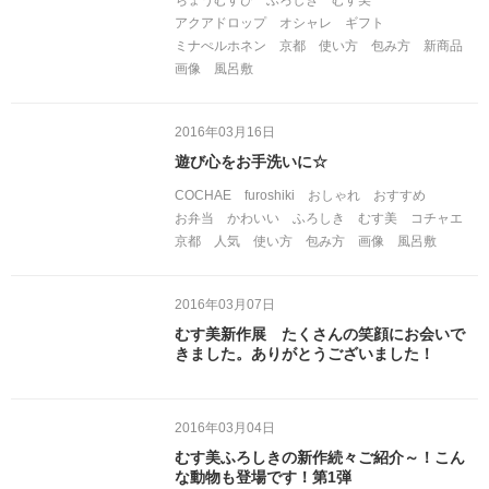
ちょうむすび
ふろしき
むす美
アクアドロップ
オシャレ
ギフト
ミナぺルホネン
京都
使い方
包み方
新商品
画像
風呂敷
2016年03月16日
遊び心をお手洗いに☆
COCHAE
furoshiki
おしゃれ
おすすめ
お弁当
かわいい
ふろしき
むす美
コチャエ
京都
人気
使い方
包み方
画像
風呂敷
2016年03月07日
むす美新作展 たくさんの笑顔にお会いで
きました。ありがとうございました！
2016年03月04日
むす美ふろしきの新作続々ご紹介～！こん
な動物も登場です！第1弾