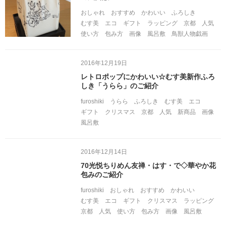
おしゃれ
おすすめ
かわいい
ふろしき
むす美
エコ
ギフト
ラッピング
京都
人気
使い方
包み方
画像
風呂敷
鳥獣人物戯画
2016年12月19日
レトロポップにかわいい☆むす美新作ふろ
しき「うらら」のご紹介
furoshiki
うらら
ふろしき
むす美
エコ
ギフト
クリスマス
京都
人気
新商品
画像
風呂敷
2016年12月14日
70光悦ちりめん友禅・はす・で◇華やか花
包みのご紹介
furoshiki
おしゃれ
おすすめ
かわいい
むす美
エコ
ギフト
クリスマス
ラッピング
京都
人気
使い方
包み方
画像
風呂敷