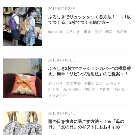
2016年04月21日
ふろしきでリュックをつくる方法！ ～1枚
でつくる、2枚でつくる結び方～
furoshiki
ふろしき
備え
災害
防災
風呂敷
2016年04月18日
ふろしき2枚で”クッションカバー”の模様替
え。簡単「リビング活用法」のご提案～！
おしゃれ
おすすめ
お困りごと
ふろしき
むす美
カバ―使い
使い方
包み方
活用法
ＨＯＷＴＯ
2016年04月17日
雨の日を快適に過ごす方法～！＆「母の
日」「父の日」のギフトにもおすすめ！