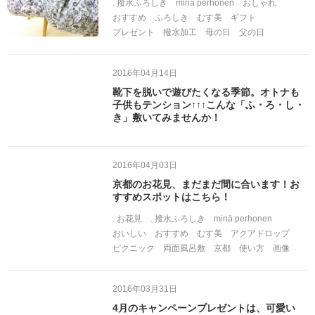
. 撥水ふろしき
minä perhonen
おしゃれ
おすすめ
ふろしき
むす美
ギフト
プレゼント
撥水加工
母の日
父の日
2016年04月14日
靴下を脱いで遊びたくなる季節。オトナも
子供もテンション↑↑↑こんな「ふ・ろ・し・
き」敷いてみませんか！
2016年04月03日
京都のお花見、まだまだ間に合います！お
すすめスポットはこちら！
. お花見
. 撥水ふろしき
minä perhonen
おいしい
おすすめ
むす美
アクアドロップ
ピクニック
両面風呂敷
京都
使い方
画像
2016年03月31日
4月のキャンペーンプレゼントは、可愛い