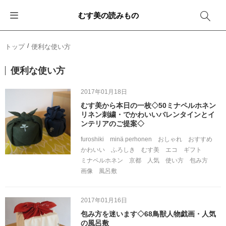
むす美の読みもの
お知らせ
ふろしきバッグ
ふろしきでラッピング
便利な使い方
ギフトシーン別おすすめ
トップ
便利な使い方
イベント・キャンペーン
エコバッグ
箱を包む
ファッション
卒業・入学
便利な使い方
新商品
おしゃれコーデバッグ
お酒を包む
インテリア
退職・異動
2017年01月18日
むす美から本日の一枚◇50ミナペルホネン
メディア情報
収納にもなるバッグ
一番人気「花包み」
アウトドア
結婚
リネン刺繍・でかわいいバレンタインとイ
ンテリアのご提案◇
その他
簡単「バッグアレンジ」
雨の日
出産
furoshiki
minä perhonen
おしゃれ
おすすめ
かわいい
ふろしき
むす美
エコ
ギフト
ミナペルホネン
京都
人気
使い方
包み方
その他
ママ・子育て
海外の方へ
画像
風呂敷
旅行
2017年01月16日
包み方を迷います◇68鳥獣人物戯画・人気
防災
の風呂敷