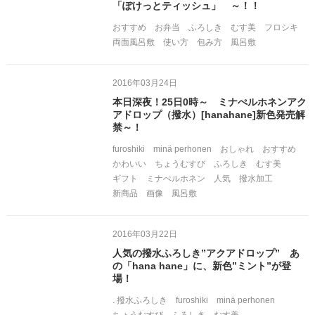
「ぽけっとティッシュ」 ～！！
おすすめ
お弁当
ふろしき
むす美
フロシキ
両面風呂敷
使い方
包み方
風呂敷
2016年03月24日
本日深夜！25日0時～ ミナぺルホネンアク
アドロップ（撥水）[hanahane]新色発売解
禁～！
furoshiki
minä perhonen
おしゃれ
おすすめ
かわいい
ちょうむすび
ふろしき
むす美
ギフト
ミナぺルホネン
人気
撥水加工
新商品
画像
風呂敷
2016年03月22日
人気の撥水ふろしき”アクアドロップ” あ
の「hana hane」に、新色”ミント”が登
場！
. 撥水ふろしき
furoshiki
minä perhonen