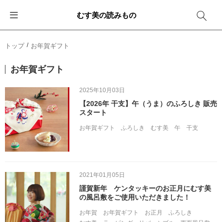
むす美の読みもの
お知らせ
ふろしきバッグ
ふろしきでラッピング
便利な使い方
ギフトシーン別おすすめ
トップ
お年賀ギフト
イベント・キャンペーン
エコバッグ
箱を包む
ファッション
卒業・入学
お年賀ギフト
新商品
おしゃれコーデバッグ
お酒を包む
インテリア
退職・異動
2025年10月03日
【2026年 干支】午（うま）のふろしき 販売
メディア情報
収納にもなるバッグ
一番人気「花包み」
アウトドア
結婚
スタート
お年賀ギフト
ふろしき
むす美
午
干支
その他
簡単「バッグアレンジ」
雨の日
出産
その他
ママ・子育て
海外の方へ
2021年01月05日
旅行
謹賀新年 ケンタッキーのお正月にむす美
の風呂敷をご使用いただきました！
防災
お年賀
お年賀ギフト
お正月
ふろしき