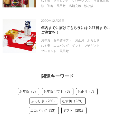
むす美
ラッピング
リバーシブル
両面風呂敷
桜
迎春
風呂敷
高畑充希
鮫小紋
2020年12月23日
年内までに届けてもらうには？27日までに
ご注文を！
お年賀
お年賀ギフト
お正月
ふろしき
むす美
エコバッグ
ギフト
プチギフト
プレゼント
風呂敷
関連キーワード
お年賀（3）
お年賀ギフト（3）
お正月（7）
ふろしき（286）
むす美（229）
エコバッグ（33）
ギフト（201）