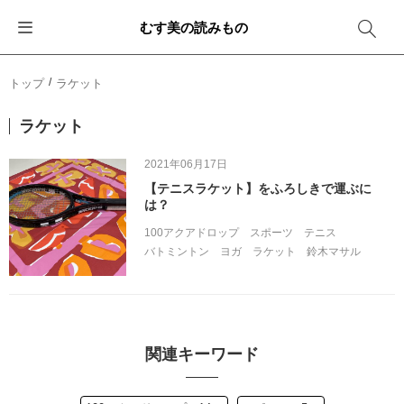
むす美の読みもの
お知らせ
ふろしきバッグ
ふろしきでラッピング
便利な使い方
ギフトシーン別おすすめ
トップ
ラケット
イベント・キャンペーン
エコバッグ
箱を包む
ファッション
卒業・入学
ラケット
新商品
おしゃれコーデバッグ
お酒を包む
インテリア
退職・異動
2021年06月17日
【テニスラケット】をふろしきで運ぶに
メディア情報
収納にもなるバッグ
一番人気「花包み」
アウトドア
結婚
は？
100アクアドロップ
スポーツ
テニス
その他
簡単「バッグアレンジ」
雨の日
出産
バトミントン
ヨガ
ラケット
鈴木マサル
その他
ママ・子育て
海外の方へ
旅行
関連キーワード
防災