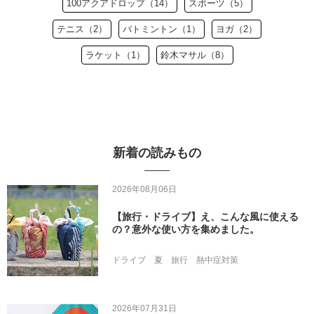
100アクアドロップ（14）
スポーツ（5）
テニス（2）
バトミントン（1）
ヨガ（2）
ラケット（1）
鈴木マサル（8）
新着の読みもの
2026年08月06日
【旅行・ドライブ】え、こんな風に使える
の？意外な使い方を集めました。
ドライブ
夏
旅行
熱中症対策
2026年07月31日