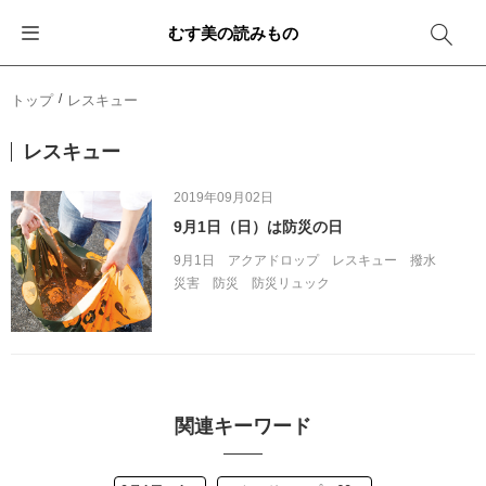
むす美の読みもの
お知らせ
ふろしきバッグ
ふろしきでラッピング
便利な使い方
ギフトシーン別おすすめ
トップ
レスキュー
イベント・キャンペーン
エコバッグ
箱を包む
ファッション
卒業・入学
レスキュー
新商品
おしゃれコーデバッグ
お酒を包む
インテリア
退職・異動
2019年09月02日
9月1日（日）は防災の日
メディア情報
収納にもなるバッグ
一番人気「花包み」
アウトドア
結婚
9月1日
アクアドロップ
レスキュー
撥水
災害
防災
防災リュック
その他
簡単「バッグアレンジ」
雨の日
出産
その他
ママ・子育て
海外の方へ
旅行
関連キーワード
防災