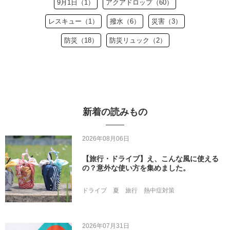
9月1日（1）
アクアドロップ（60）
レスキュー（1）
撥水（6）
災害（3）
防災（18）
防災リュック（2）
新着の読みもの
2026年08月06日
【旅行・ドライブ】え、こんな風に使える
の？意外な使い方を集めました。
ドライブ
夏
旅行
熱中症対策
2026年07月31日