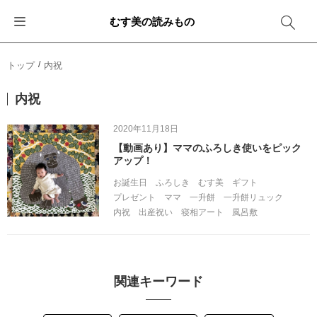
むす美の読みもの
お知らせ
ふろしきバッグ
ふろしきでラッピング
便利な使い方
ギフトシーン別おすすめ
トップ
内祝
イベント・キャンペーン
エコバッグ
箱を包む
ファッション
卒業・入学
内祝
新商品
おしゃれコーデバッグ
お酒を包む
インテリア
退職・異動
2020年11月18日
【動画あり】ママのふろしき使いをピック
メディア情報
収納にもなるバッグ
一番人気「花包み」
アウトドア
結婚
アップ！
お誕生日
ふろしき
むす美
ギフト
その他
簡単「バッグアレンジ」
雨の日
出産
プレゼント
ママ
一升餅
一升餅リュック
内祝
出産祝い
寝相アート
風呂敷
その他
ママ・子育て
海外の方へ
旅行
関連キーワード
防災