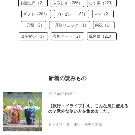
お誕生日（2）
ふろしき（286）
むす美（229）
ギフト（201）
プレゼント（82）
ママ（2）
一升餅（2）
一升餅リュック（1）
内祝（1）
出産祝い（3）
寝相アート（2）
風呂敷（210）
新着の読みもの
2026年08月06日
【旅行・ドライブ】え、こんな風に使える
の？意外な使い方を集めました。
ドライブ
夏
旅行
熱中症対策