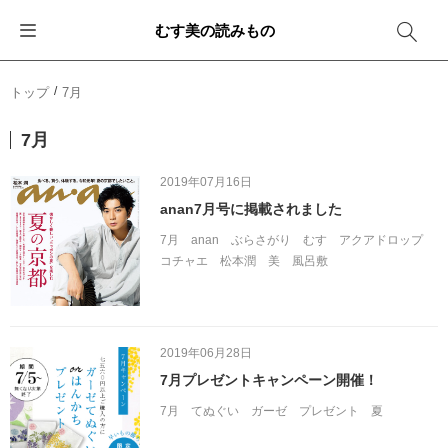
むす美の読みもの
お知らせ
ふろしきバッグ
ふろしきでラッピング
便利な使い方
ギフトシーン別おすすめ
トップ
7月
イベント・キャンペーン
エコバッグ
箱を包む
ファッション
卒業・入学
7月
新商品
おしゃれコーデバッグ
お酒を包む
インテリア
退職・異動
2019年07月16日
anan7月号に掲載されました
メディア情報
収納にもなるバッグ
一番人気「花包み」
アウトドア
結婚
7月
anan
ぶらさがり
むす
アクアドロップ
コチャエ
松本潤
美
風呂敷
その他
簡単「バッグアレンジ」
雨の日
出産
その他
ママ・子育て
海外の方へ
2019年06月28日
旅行
7月プレゼントキャンペーン開催！
7月
てぬぐい
ガーゼ
プレゼント
夏
防災