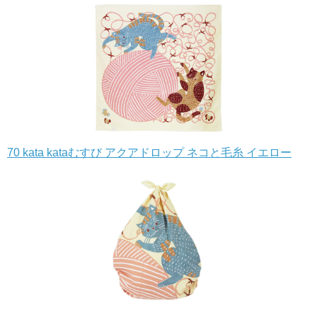
70 kata kataむすび アクアドロップ ネコと毛糸 イエロー