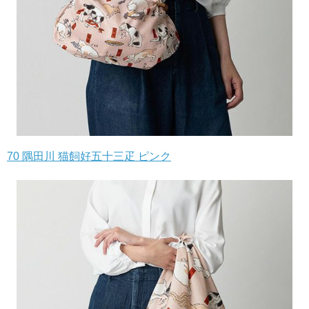
70 隅田川 猫飼好五十三疋 ピンク