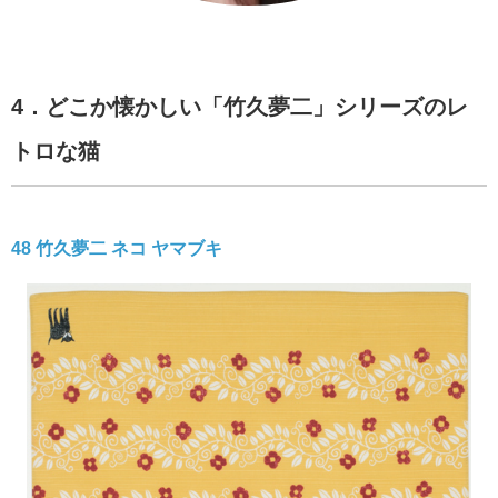
4．どこか懐かしい
「竹久夢二」
シリーズ
のレ
トロな
猫
48 竹久夢二 ネコ ヤマブキ