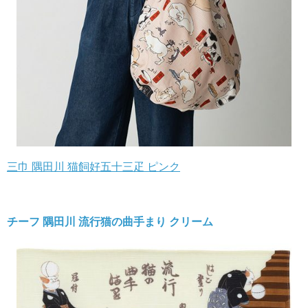
三巾 隅田川 猫飼好五十三疋 ピンク
チーフ 隅田川 流行猫の曲手まり クリーム