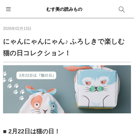
むす美の読みもの
お知らせ
ふろしきバッグ
ふろしきでラッピング
便利な使い方
ギフトシーン別おすすめ
2026年02月13日
イベント・キャンペーン
エコバッグ
箱を包む
ファッション
卒業・入学
にゃんにゃんにゃん♪ ふろしきで楽しむ
猫の日コレクション！
新商品
おしゃれコーデバッグ
お酒を包む
インテリア
退職・異動
メディア情報
収納にもなるバッグ
一番人気「花包み」
アウトドア
結婚
その他
簡単「バッグアレンジ」
雨の日
出産
その他
ママ・子育て
海外の方へ
旅行
防災
■ 2月22日は猫の日！