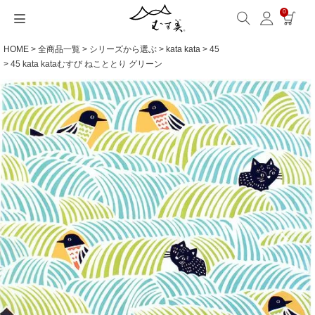
0
HOME
全商品一覧
シリーズから選ぶ
kata kata
45
サイズから選ぶ
ギフトシーンから選ぶ
シーンから選ぶ
素材から選ぶ
シリーズ名から選ぶ
名入れ・ラッピング
発送・お問い合わせ
包み方・お手入れ
ブログ・特集
読みもの(ブログ)
特集
むす美とは
ふくさ（念珠）・はんかち・書籍
45 kata kataむすび ねこととり グリーン
読みもの一覧
特集一覧
サイズ一覧
ギフトシーン一覧
シーン一覧
撥水加工
全てのシリーズ
ふくさ・念珠入れ
名入れ・記念品
送料・お支払い方法
洗濯・お手入れ
読みもの(ブログ)
About us
一升餅におすすめ
ECOバッグ 100cm
Sサイズ(約45～50cm)
内祝い
毎日使うもの
綿(コットン)
アクアドロップ(撥水)
はんかち・手ぬぐい
無料ラッピング
海外発送の方（English）
包み方・使い方
特集
お取引をご希望の方
ストール巻き方
ECOバッグ 70cm
Mサイズ(約68～70cm)
婚礼・引出物
お買い物
ポリエステル
ミナ ペルホネン
ふろしき書籍
紙箱・木箱
よくあるご質問
ワークショップ案内
キャンペーン情報
洋服カバー
OUTDOOR
Lサイズ(約90～120cm)
卒入学・就職祝い
旅行
リネン
ひめむすび(Adeline Klam)
お問い合わせ
ふろしきパッチン活用
XLサイズ(約130cm～)
弔事・法事
インテリア
ウール
kata kata
記念品
ギフトラッピング
レーヨン
鈴木マサル
海外へのお土産
とっておきの日
正絹(絹100％)
こはれ