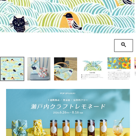
季節の贈り物
竹久夢二
プチギフト
伊砂文様
男性向けギフト
ハレ包み
女性向けギフト
隅田川(浮世絵)
ギフトラッピング
リバーシブル
着物用