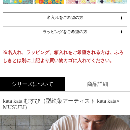
名入れをご希望の方
ラッピングをご希望の方
ペンテックス
刺繍
[納期]10日(休業日除く)
[納期]14日(休業日除く)
※名入れ、ラッピング、箱入れをご希望される方は、ふろ
リボン包装
のし包装
箱Sサイズ
[無料]
[無料]
[有料]
しきとは別に上記より買い物カゴに入れてください。
名入れについて詳しくはこちら
ラッピングについて詳しくはこちら
シリーズについて
商品詳細
kata kata むすび（型絵染アーティスト kata kata×
MUSUBI）