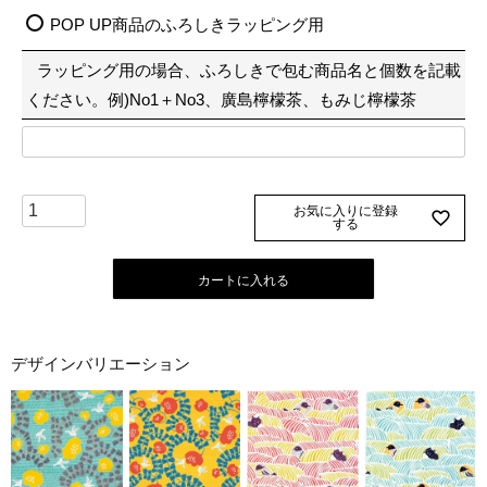
必
POP UP商品のふろしきラッピング用
須
ラッピング用の場合、ふろしきで包む商品名と個数を記載
)
ください。例)No1＋No3、廣島檸檬茶、もみじ檸檬茶
お気に入りに登録
する
カートに入れる
デザインバリエーション