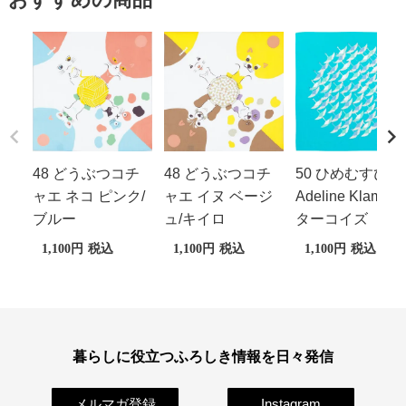
48 どうぶつコチ
48 どうぶつコチ
50 ひめむすび
ャエ ネコ ピンク/
ャエ イヌ ベージ
Adeline Klam 鶴
ブルー
ュ/キイロ
ターコイズ
1,100
税込
1,100
税込
1,100
税込
暮らしに役立つふろしき情報を日々発信
メルマガ登録
Instagram