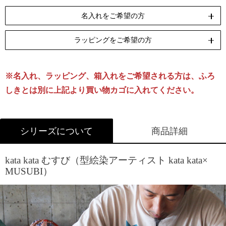
名入れをご希望の方
ラッピングをご希望の方
ペンテックス
刺繍
[納期]10日(休業日除く)
[納期]14日(休業日除く)
※名入れ、ラッピング、箱入れをご希望される方は、ふろ
リボン包装
のし包装
箱Sサイズ
[無料]
[無料]
[有料]
しきとは別に上記より買い物カゴに入れてください。
名入れについて詳しくはこちら
ラッピングについて詳しくはこちら
シリーズについて
商品詳細
kata kata むすび（型絵染アーティスト kata kata×
MUSUBI）