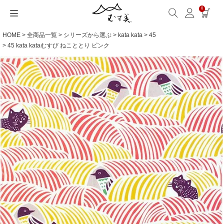
0
HOME
全商品一覧
シリーズから選ぶ
kata kata
45
サイズから選ぶ
ギフトシーンから選ぶ
シーンから選ぶ
素材から選ぶ
シリーズ名から選ぶ
名入れ・ラッピング
発送・お問い合わせ
包み方・お手入れ
ブログ・特集
読みもの(ブログ)
特集
むす美とは
ふくさ（念珠）・はんかち・書籍
45 kata kataむすび ねこととり ピンク
読みもの一覧
特集一覧
サイズ一覧
ギフトシーン一覧
シーン一覧
撥水加工
全てのシリーズ
ふくさ・念珠入れ
名入れ・記念品
送料・お支払い方法
洗濯・お手入れ
読みもの(ブログ)
About us
一升餅におすすめ
ECOバッグ 100cm
Sサイズ(約45～50cm)
内祝い
毎日使うもの
綿(コットン)
アクアドロップ(撥水)
はんかち・手ぬぐい
無料ラッピング
海外発送の方（English）
包み方・使い方
特集
お取引をご希望の方
ストール巻き方
ECOバッグ 70cm
Mサイズ(約68～70cm)
婚礼・引出物
お買い物
ポリエステル
ミナ ペルホネン
ふろしき書籍
紙箱・木箱
よくあるご質問
ワークショップ案内
キャンペーン情報
洋服カバー
OUTDOOR
Lサイズ(約90～120cm)
卒入学・就職祝い
旅行
リネン
ひめむすび(Adeline Klam)
お問い合わせ
ふろしきパッチン活用
XLサイズ(約130cm～)
弔事・法事
インテリア
ウール
kata kata
記念品
ギフトラッピング
レーヨン
鈴木マサル
海外へのお土産
とっておきの日
正絹(絹100％)
こはれ