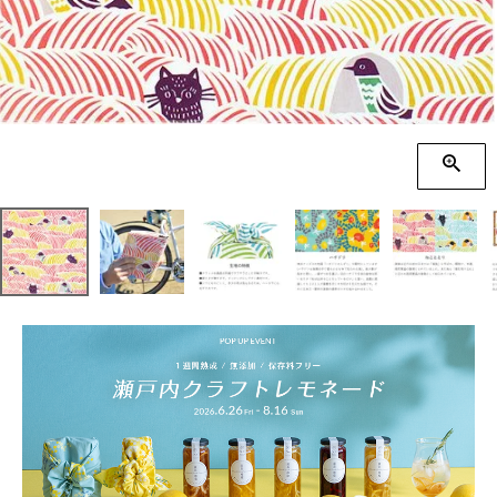
季節の贈り物
竹久夢二
プチギフト
伊砂文様
男性向けギフト
ハレ包み
女性向けギフト
隅田川(浮世絵)
ギフトラッピング
リバーシブル
着物用