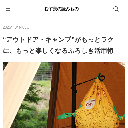
むす美の読みもの
お知らせ
ふろしきバッグ
ふろしきでラッピング
便利な使い方
ギフトシーン別おすすめ
2026年04月03日
イベント・キャンペーン
エコバッグ
箱を包む
ファッション
卒業・入学
“アウトドア・キャンプ”がもっとラク
に、もっと楽しくなるふろしき活用術
新商品
おしゃれコーデバッグ
お酒を包む
インテリア
退職・異動
メディア情報
収納にもなるバッグ
一番人気「花包み」
アウトドア
結婚
その他
簡単「バッグアレンジ」
雨の日
出産
その他
ママ・子育て
海外の方へ
旅行
防災