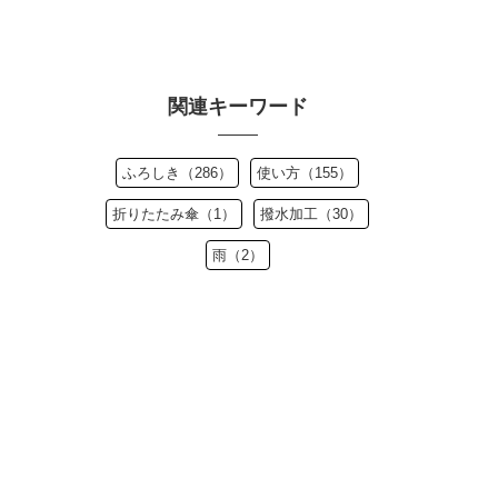
関連キーワード
ふろしき（286）
使い方（155）
折りたたみ傘（1）
撥水加工（30）
雨（2）