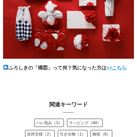
ふろしきの「構図」って何？気になった方は
>>こちら
関連キーワード
ハレ包み（3）
ラッピング（84）
吉祥文様（2）
引き出物（1）
御祝（8）