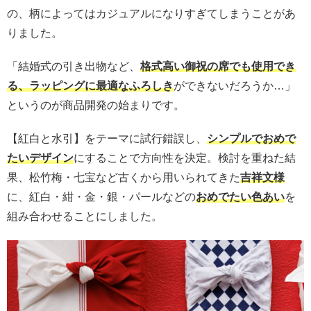
の、柄によってはカジュアルになりすぎてしまうことがあ
りました。
「結婚式の引き出物など、
格式高い御祝の席でも使用でき
る、ラッピングに最適なふろしき
ができないだろうか…」
というのが商品開発の始まりです。
【紅白と水引】をテーマに試行錯誤し、
シンプルでおめで
たいデザイン
にすることで方向性を決定。検討を重ねた結
果、松竹梅・七宝など古くから用いられてきた
吉祥文様
に、紅白・紺・金・銀・パールなどの
おめでたい色あい
を
組み合わせることにしました。