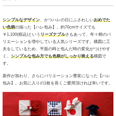
シンプルなデザイン
、かつハレの日にふさわしい
おめでた
い色柄
の揃った【ハレ包み】。約70cmサイズでも
￥1,100(税込)という
リーズナブル
さもあって、年々柄のバ
リエーションを増やしている人気シリーズです。構図に工
夫をしているため、平面の時と包んだ時の変化がつけやす
く、
シンプルな包み方でも色柄がしっかり映える
構図で
す。
新作が加わり、さらにバリエーション豊富になった【ハレ
包み】。お気に入りの1枚を長くご愛用頂ければ幸いです。