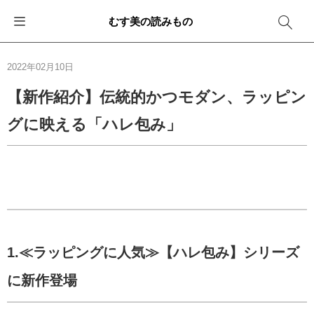
むす美の読みもの
お知らせ
ふろしきバッグ
ふろしきでラッピング
便利な使い方
ギフトシーン別おすすめ
2022年02月10日
イベント・キャンペーン
エコバッグ
箱を包む
ファッション
卒業・入学
【新作紹介】伝統的かつモダン、ラッピン
グに映える「ハレ包み」
新商品
おしゃれコーデバッグ
お酒を包む
インテリア
退職・異動
メディア情報
収納にもなるバッグ
一番人気「花包み」
アウトドア
結婚
その他
簡単「バッグアレンジ」
雨の日
出産
その他
ママ・子育て
海外の方へ
1.≪ラッピングに人気≫【ハレ包み】シリーズ
旅行
に新作登場
防災