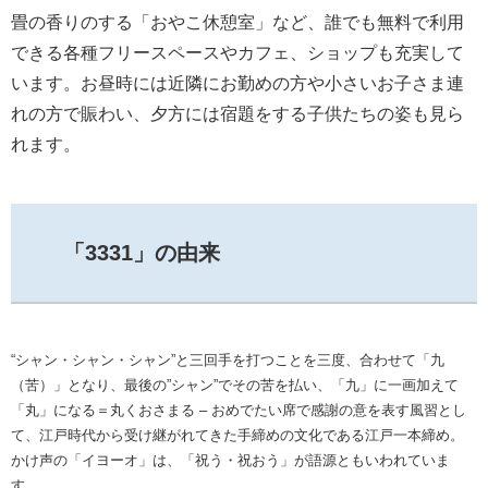
畳の香りのする「おやこ休憩室」など、誰でも無料で利用
できる各種フリースペースやカフェ、ショップも充実して
います。お昼時には近隣にお勤めの方や小さいお子さま連
れの方で賑わい、夕方には宿題をする子供たちの姿も見ら
れます。
「3331」の由来
“シャン・シャン・シャン”と三回手を打つことを三度、合わせて「九
（苦）」となり、最後の”シャン”でその苦を払い、「九」に一画加えて
「丸」になる＝丸くおさまる – おめでたい席で感謝の意を表す風習とし
て、江戸時代から受け継がれてきた手締めの文化である江戸一本締め。
かけ声の「イヨーオ」は、「祝う・祝おう」が語源ともいわれていま
す。