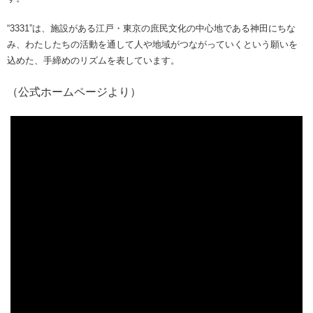
“3331”は、施設がある江戸・東京の庶民文化の中心地である神田にちな
み、わたしたちの活動を通して人や地域がつながっていくという願いを
込めた、手締めのリズムを表しています。
（公式ホームページより）