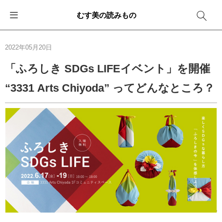
むす美の読みもの
お知らせ
ふろしきバッグ
ふろしきでラッピング
便利な使い方
ギフトシーン別おすすめ
2022年05月20日
イベント・キャンペーン
エコバッグ
箱を包む
ファッション
卒業・入学
「ふろしき SDGs LIFEイベント」を開催
“3331 Arts Chiyoda” ってどんなところ？
新商品
おしゃれコーデバッグ
お酒を包む
インテリア
退職・異動
メディア情報
収納にもなるバッグ
一番人気「花包み」
アウトドア
結婚
その他
簡単「バッグアレンジ」
雨の日
出産
その他
ママ・子育て
海外の方へ
旅行
防災