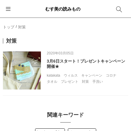
むす美の読みもの
お知らせ
ふろしきバッグ
ふろしきでラッピング
便利な使い方
ギフトシーン別おすすめ
トップ
対策
イベント・キャンペーン
エコバッグ
箱を包む
ファッション
卒業・入学
対策
新商品
おしゃれコーデバッグ
お酒を包む
インテリア
退職・異動
2020年03月05日
3月6日スタート！プレゼントキャンペーン
メディア情報
収納にもなるバッグ
一番人気「花包み」
アウトドア
結婚
開催★
katakata
ウィルス
キャンペーン
コロナ
その他
簡単「バッグアレンジ」
雨の日
出産
タオル
プレゼント
対策
手洗い
その他
ママ・子育て
海外の方へ
旅行
関連キーワード
防災