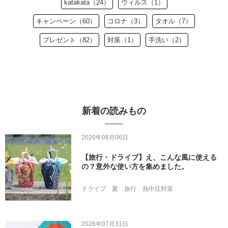
katakata（24）
ウィルス（1）
キャンペーン（60）
コロナ（3）
タオル（7）
プレゼント（82）
対策（1）
手洗い（2）
新着の読みもの
2026年08月06日
【旅行・ドライブ】え、こんな風に使える
の？意外な使い方を集めました。
ドライブ
夏
旅行
熱中症対策
2026年07月31日