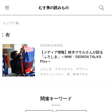
むす美の読みもの
お知らせ
ふろしきバッグ
ふろしきでラッピング
便利な使い方
ギフトシーン別おすすめ
トップ
布
イベント・キャンペーン
エコバッグ
箱を包む
ファッション
卒業・入学
布
新商品
おしゃれコーデバッグ
お酒を包む
インテリア
退職・異動
2022年01月05日
【メディア情報】鈴木マサルさんが語る
メディア情報
収納にもなるバッグ
一番人気「花包み」
アウトドア
結婚
「ふろしき」～NHK・DESIGN TALKS
Plus～
その他
簡単「バッグアレンジ」
雨の日
出産
ふろしき
テキスタイル
デザイン
デザイントーク＋
布
鈴木マサル
その他
ママ・子育て
海外の方へ
旅行
関連キーワード
防災