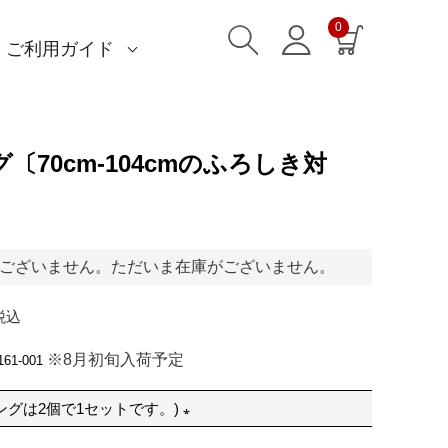
0
ご利用ガイド
)
)
am)
読みもの一覧
一升餅におすすめ
ストール巻き方
洋服カバー
ふろしきパッチン活用
特集一覧
ECOバッグ 100cm
ECOバッグ 70cm
OUTDOOR
マイページ・ログイン
会員登録
送料・お支払い方法
海外発送の方（English）
名入れ・記念品
無料ラッピング
よくあるご質問
お問い合わせ
〔70cm-104cmのふろしき対
ございません。ただいま在庫がございません。
税込
※8月初旬入荷予定
161-001
ングは2個で1セットです。)
(