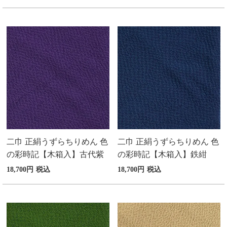
二巾 正絹うずらちりめん 色
二巾 正絹うずらちりめん 色
の彩時記【木箱入】古代紫
の彩時記【木箱入】鉄紺
18,700
税込
18,700
税込