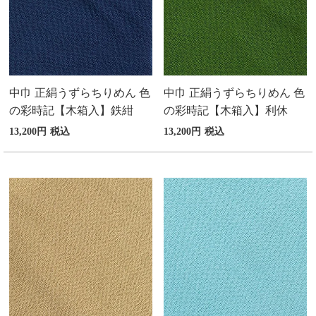
中巾 正絹うずらちりめん 色
中巾 正絹うずらちりめん 色
の彩時記【木箱入】鉄紺
の彩時記【木箱入】利休
13,200
税込
13,200
税込