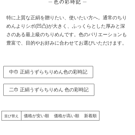
季節の贈り物
竹久夢二
特に上質な正絹を贈りたい、使いたい方へ。通常のちり
プチギフト
伊砂文様
めんよりシボ(凹凸)が大きく、ふっくらとした厚みと深
さのある最上級のちりめんです。色のバリエーションも
男性向けギフト
ハレ包み
豊富で、目的やお好みに合わせてお選びいただけます。
女性向けギフト
隅田川(浮世絵)
ギフトラッピング
リバーシブル
中巾 正絹うずらちりめん色の彩時記
着物用
二巾 正絹うずらちりめん 色の彩時記
価格が安い順
価格が高い順
新着順
並び替え