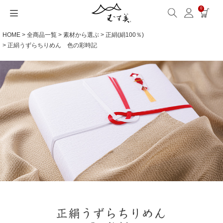
0
HOME
全商品一覧
素材から選ぶ
正絹(絹100％)
サイズから選ぶ
ギフトシーンから選ぶ
シーンから選ぶ
素材から選ぶ
シリーズ名から選ぶ
名入れ・ラッピング
発送・お問い合わせ
包み方・お手入れ
ブログ・特集
読みもの(ブログ)
特集
むす美とは
ふくさ（念珠）・はんかち・書籍
正絹うずらちりめん 色の彩時記
読みもの一覧
特集一覧
サイズ一覧
ギフトシーン一覧
シーン一覧
撥水加工
全てのシリーズ
ふくさ・念珠入れ
名入れ・記念品
送料・お支払い方法
洗濯・お手入れ
読みもの(ブログ)
About us
一升餅におすすめ
ECOバッグ 100cm
Sサイズ(約45～50cm)
内祝い
毎日使うもの
綿(コットン)
アクアドロップ(撥水)
はんかち・手ぬぐい
無料ラッピング
海外発送の方（English）
包み方・使い方
特集
お取引をご希望の方
ストール巻き方
ECOバッグ 70cm
Mサイズ(約68～70cm)
婚礼・引出物
お買い物
ポリエステル
ミナ ペルホネン
ふろしき書籍
紙箱・木箱
よくあるご質問
ワークショップ案内
キャンペーン情報
洋服カバー
OUTDOOR
Lサイズ(約90～120cm)
卒入学・就職祝い
旅行
リネン
ひめむすび(Adeline Klam)
お問い合わせ
ふろしきパッチン活用
XLサイズ(約130cm～)
弔事・法事
インテリア
ウール
kata kata
記念品
ギフトラッピング
レーヨン
鈴木マサル
海外へのお土産
とっておきの日
正絹(絹100％)
こはれ