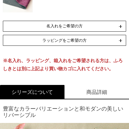
名入れをご希望の方
ラッピングをご希望の方
ペンテックス
刺繍
[納期]10日(休業日除く)
[納期]14日(休業日除く)
※名入れ、ラッピング、箱入れをご希望される方は、ふろ
リボン包装
のし包装
箱Sサイズ
[無料]
[無料]
[有料]
しきとは別に上記より買い物カゴに入れてください。
名入れについて詳しくはこちら
ラッピングについて詳しくはこちら
シリーズについて
商品詳細
豊富なカラーバリエーションと和モダンの美しい
リバーシブル