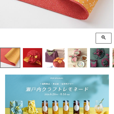
季節の贈り物
竹久夢二
プチギフト
伊砂文様
男性向けギフト
ハレ包み
女性向けギフト
隅田川(浮世絵)
ギフトラッピング
リバーシブル
着物用