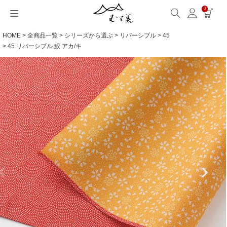
0
HOME
全商品一覧
シリーズから選ぶ
リバーシブル
45
サイズから選ぶ
ギフトシーンから選ぶ
シーンから選ぶ
素材から選ぶ
シリーズ名から選ぶ
名入れ・ラッピング
発送・お問い合わせ
包み方・お手入れ
ブログ・特集
読みもの(ブログ)
特集
むす美とは
ふくさ（念珠）・はんかち・書籍
45 リバーシブル 鮫 アカ/キ
読みもの一覧
特集一覧
サイズ一覧
ギフトシーン一覧
シーン一覧
撥水加工
全てのシリーズ
ふくさ・念珠入れ
名入れ・記念品
送料・お支払い方法
洗濯・お手入れ
読みもの(ブログ)
About us
一升餅におすすめ
ECOバッグ 100cm
Sサイズ(約45～50cm)
内祝い
毎日使うもの
綿(コットン)
アクアドロップ(撥水)
はんかち・手ぬぐい
無料ラッピング
海外発送の方（English）
包み方・使い方
特集
お取引をご希望の方
ストール巻き方
ECOバッグ 70cm
Mサイズ(約68～70cm)
婚礼・引出物
お買い物
ポリエステル
ミナ ペルホネン
ふろしき書籍
紙箱・木箱
よくあるご質問
ワークショップ案内
キャンペーン情報
洋服カバー
OUTDOOR
Lサイズ(約90～120cm)
卒入学・就職祝い
旅行
リネン
ひめむすび(Adeline Klam)
お問い合わせ
ふろしきパッチン活用
XLサイズ(約130cm～)
弔事・法事
インテリア
ウール
kata kata
記念品
ギフトラッピング
レーヨン
鈴木マサル
海外へのお土産
とっておきの日
正絹(絹100％)
こはれ