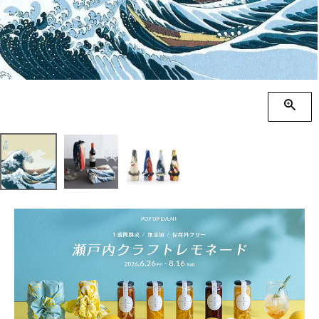
季節の贈り物
竹久夢二
プチギフト
伊砂文様
男性向けギフト
ハレ包み
女性向けギフト
隅田川(浮世絵)
ギフトラッピング
リバーシブル
着物用