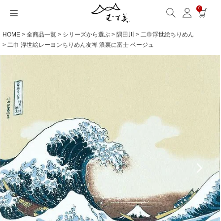
0
HOME
全商品一覧
シリーズから選ぶ
隅田川
二巾浮世絵ちりめん
サイズから選ぶ
ギフトシーンから選ぶ
シーンから選ぶ
素材から選ぶ
シリーズ名から選ぶ
名入れ・ラッピング
発送・お問い合わせ
包み方・お手入れ
ブログ・特集
読みもの(ブログ)
特集
むす美とは
ふくさ（念珠）・はんかち・書籍
二巾 浮世絵レーヨンちりめん友禅 浪裏に富士 ベージュ
読みもの一覧
特集一覧
サイズ一覧
ギフトシーン一覧
シーン一覧
撥水加工
全てのシリーズ
ふくさ・念珠入れ
名入れ・記念品
送料・お支払い方法
洗濯・お手入れ
読みもの(ブログ)
About us
一升餅におすすめ
ECOバッグ 100cm
Sサイズ(約45～50cm)
内祝い
毎日使うもの
綿(コットン)
アクアドロップ(撥水)
はんかち・手ぬぐい
無料ラッピング
海外発送の方（English）
包み方・使い方
特集
お取引をご希望の方
ストール巻き方
ECOバッグ 70cm
Mサイズ(約68～70cm)
婚礼・引出物
お買い物
ポリエステル
ミナ ペルホネン
ふろしき書籍
紙箱・木箱
よくあるご質問
ワークショップ案内
キャンペーン情報
洋服カバー
OUTDOOR
Lサイズ(約90～120cm)
卒入学・就職祝い
旅行
リネン
ひめむすび(Adeline Klam)
お問い合わせ
ふろしきパッチン活用
XLサイズ(約130cm～)
弔事・法事
インテリア
ウール
kata kata
記念品
ギフトラッピング
レーヨン
鈴木マサル
海外へのお土産
とっておきの日
正絹(絹100％)
こはれ