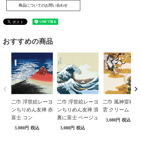
商品についてのお問い合わせ
おすすめの商品
二巾 浮世絵レーヨ
二巾 浮世絵レーヨ
二巾 風神雷神 祥
ンちりめん友禅 赤
ンちりめん友禅 浪
雲 クリーム
富士 コン
裏に富士 ベージュ
3,080
税込
3,080
税込
3,080
税込