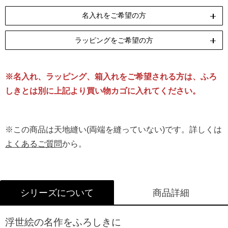
名入れをご希望の方
ラッピングをご希望の方
ペンテックス
刺繍
[納期]10日(休業日除く)
[納期]14日(休業日除く)
※名入れ、ラッピング、箱入れをご希望される方は、ふろ
リボン包装
のし包装
箱Mサイズ
[無料]
[無料]
[有料]
しきとは別に上記より買い物カゴに入れてください。
名入れについて詳しくはこちら
ラッピングについて詳しくはこちら
※この商品は天地縫い(両端を縫っていない)です。詳しくは
よくあるご質問
から。
シリーズについて
商品詳細
浮世絵の名作をふろしきに