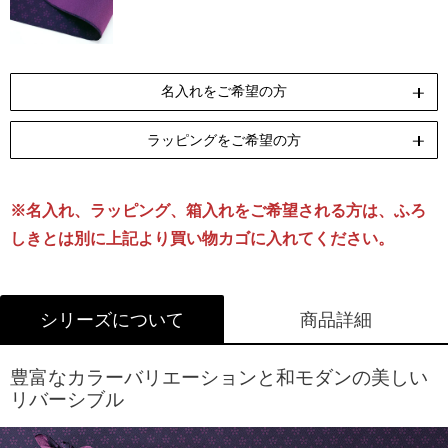
名入れをご希望の方
ラッピングをご希望の方
ペンテックス
刺繍
[納期]10日(休業日除く)
[納期]14日(休業日除く)
※名入れ、ラッピング、箱入れをご希望される方は、ふろ
リボン包装
のし包装
箱Sサイズ
[無料]
[無料]
[有料]
しきとは別に上記より買い物カゴに入れてください。
名入れについて詳しくはこちら
ラッピングについて詳しくはこちら
シリーズについて
商品詳細
豊富なカラーバリエーションと和モダンの美しい
リバーシブル