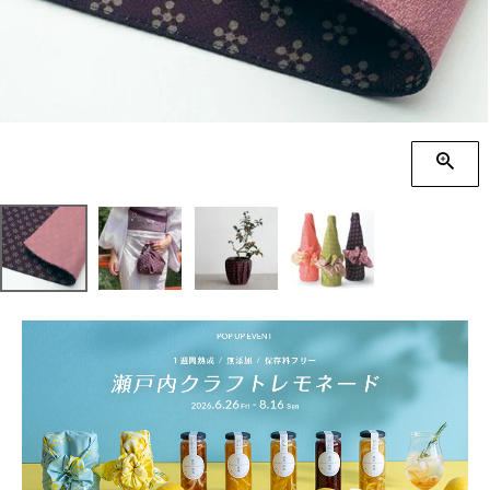
季節の贈り物
竹久夢二
プチギフト
伊砂文様
男性向けギフト
ハレ包み
女性向けギフト
隅田川(浮世絵)
ギフトラッピング
リバーシブル
着物用