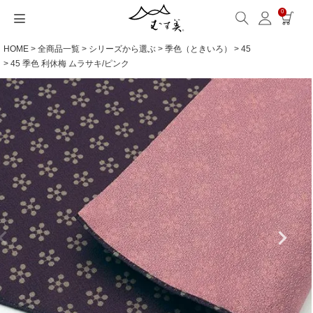
0
HOME
全商品一覧
シリーズから選ぶ
季色（ときいろ）
45
サイズから選ぶ
ギフトシーンから選ぶ
シーンから選ぶ
素材から選ぶ
シリーズ名から選ぶ
名入れ・ラッピング
発送・お問い合わせ
包み方・お手入れ
ブログ・特集
読みもの(ブログ)
特集
むす美とは
ふくさ（念珠）・はんかち・書籍
45 季色 利休梅 ムラサキ/ピンク
読みもの一覧
特集一覧
サイズ一覧
ギフトシーン一覧
シーン一覧
撥水加工
全てのシリーズ
ふくさ・念珠入れ
名入れ・記念品
送料・お支払い方法
洗濯・お手入れ
読みもの(ブログ)
About us
一升餅におすすめ
ECOバッグ 100cm
Sサイズ(約45～50cm)
内祝い
毎日使うもの
綿(コットン)
アクアドロップ(撥水)
はんかち・手ぬぐい
無料ラッピング
海外発送の方（English）
包み方・使い方
特集
お取引をご希望の方
ストール巻き方
ECOバッグ 70cm
Mサイズ(約68～70cm)
婚礼・引出物
お買い物
ポリエステル
ミナ ペルホネン
ふろしき書籍
紙箱・木箱
よくあるご質問
ワークショップ案内
キャンペーン情報
洋服カバー
OUTDOOR
Lサイズ(約90～120cm)
卒入学・就職祝い
旅行
リネン
ひめむすび(Adeline Klam)
お問い合わせ
ふろしきパッチン活用
XLサイズ(約130cm～)
弔事・法事
インテリア
ウール
kata kata
記念品
ギフトラッピング
レーヨン
鈴木マサル
海外へのお土産
とっておきの日
正絹(絹100％)
こはれ