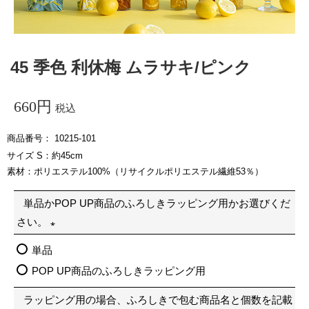
45 季色 利休梅 ムラサキ/ピンク
660
税込
商品番号
10215-101
サイズ S：約45cm
素材：ポリエステル100%（リサイクルポリエステル繊維53％）
単品かPOP UP商品のふろしきラッピング用かお選びくだ
さい。
(
単品
必
POP UP商品のふろしきラッピング用
須
ラッピング用の場合、ふろしきで包む商品名と個数を記載
)