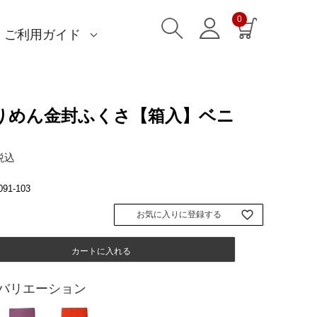
0
ご利用ガイド
)
)
am)
読みもの一覧
一升餅におすすめ
ストール巻き方
洋服カバー
ふろしきパッチン活用
特集一覧
ECOバッグ 100cm
ECOバッグ 70cm
OUTDOOR
マイページ・ログイン
会員登録
送料・お支払い方法
海外発送の方（English）
名入れ・記念品
無料ラッピング
よくあるご質問
お問い合わせ
りめん金封ふくさ【箱入】ベニ
税込
091-103
お気に入りに登録する
カートに入れる
バリエーション