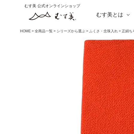
むす美 公式オンラインショップ
むす美とは
About us
会社概要
店舗案内
海外の方（English）
お取引をご希望の方
HOME
全商品一覧
シリーズから選ぶ
ふくさ・念珠入れ
正絹ち