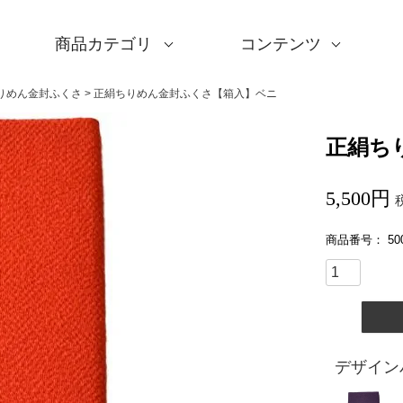
商品カテゴリ
コンテンツ
サイズ一覧
Sサイズ(約45～50cm)
Mサイズ(約68～70cm
Lサイズ(約90～120cm
XLサイズ(約130cm～)
ギフトシーン一覧
内祝い
婚礼・引出物
卒入学・就職祝い
弔事・法事
記念品
海外へのお土産
季節の贈り物
プチギフト
男性向けギフト
女性向けギフト
ギフトラッピング
使用シーン一覧
毎日使うもの
お買い物
旅行
インテリア
ギフトラッピング
とっておきの日
撥水加工
綿(コットン)
ポリエステル
リネン
ウール
レーヨン
正絹(絹100％)
全てのシリーズ
アクアドロップ(撥水)
ミナ ペルホネン
ひめむすび(Adeline Kl
kata kata
鈴木マサル
竹久夢二
伊砂文様
ハレ包み
隅田川(浮世絵)
リバーシブル
着物用
キャンペーン
全商品を見る
サイズから選ぶ
ギフトシーンから選ぶ
使用シーンから選ぶ
素材から選ぶ
シリーズ名から選ぶ
デザインから選ぶ
ふろしきパッチン
ふくさ・念珠入れ
はんかち・手ぬぐい
ふろしき書籍
紙箱・木箱
キャンペーン
読みもの
特集
洗濯・お手入れ
包み方・使い方
ワークショップ案内
りめん金封ふくさ
正絹ちりめん金封ふくさ【箱入】ベニ
正絹ち
5,500
商品番号
50
デザイン