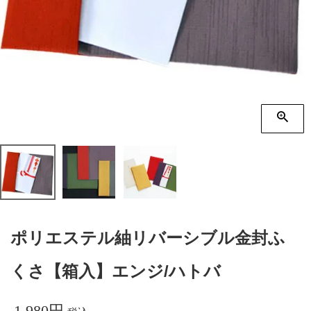
季節の贈り物
竹久夢二
プチギフト
伊砂文様
男性向けギフト
ハレ包み
女性向けギフト
隅田川(浮世絵)
ギフトラッピング
リバーシブル
着物用
ポリエステル紬リバーシブル金封ふ
くさ【箱入】エンジ/ハトバ
1,980