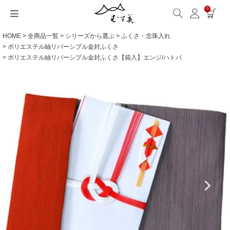
0
HOME
全商品一覧
シリーズから選ぶ
ふくさ・念珠入れ
サイズから選ぶ
ギフトシーンから選ぶ
シーンから選ぶ
素材から選ぶ
シリーズ名から選ぶ
名入れ・ラッピング
発送・お問い合わせ
包み方・お手入れ
ブログ・特集
読みもの(ブログ)
特集
むす美とは
ふくさ（念珠）・はんかち・書籍
ポリエステル紬リバーシブル金封ふくさ
ポリエステル紬リバーシブル金封ふくさ【箱入】エンジ/ハトバ
読みもの一覧
特集一覧
サイズ一覧
ギフトシーン一覧
シーン一覧
撥水加工
全てのシリーズ
ふくさ・念珠入れ
名入れ・記念品
送料・お支払い方法
洗濯・お手入れ
読みもの(ブログ)
About us
一升餅におすすめ
ECOバッグ 100cm
Sサイズ(約45～50cm)
内祝い
毎日使うもの
綿(コットン)
アクアドロップ(撥水)
はんかち・手ぬぐい
無料ラッピング
海外発送の方（English）
包み方・使い方
特集
お取引をご希望の方
ストール巻き方
ECOバッグ 70cm
Mサイズ(約68～70cm)
婚礼・引出物
お買い物
ポリエステル
ミナ ペルホネン
ふろしき書籍
紙箱・木箱
よくあるご質問
ワークショップ案内
キャンペーン情報
洋服カバー
OUTDOOR
Lサイズ(約90～120cm)
卒入学・就職祝い
旅行
リネン
ひめむすび(Adeline Klam)
お問い合わせ
ふろしきパッチン活用
XLサイズ(約130cm～)
弔事・法事
インテリア
ウール
kata kata
記念品
ギフトラッピング
レーヨン
鈴木マサル
海外へのお土産
とっておきの日
正絹(絹100％)
こはれ