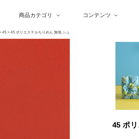
商品カテゴリ
コンテンツ
サイズ一覧
Sサイズ(約45～50cm)
Mサイズ(約68～70cm
Lサイズ(約90～120cm
XLサイズ(約130cm～)
ギフトシーン一覧
内祝い
婚礼・引出物
卒入学・就職祝い
弔事・法事
記念品
海外へのお土産
季節の贈り物
プチギフト
男性向けギフト
女性向けギフト
ギフトラッピング
使用シーン一覧
毎日使うもの
お買い物
旅行
インテリア
ギフトラッピング
とっておきの日
撥水加工
綿(コットン)
ポリエステル
リネン
ウール
レーヨン
正絹(絹100％)
全てのシリーズ
アクアドロップ(撥水)
ミナ ペルホネン
ひめむすび(Adeline Kl
kata kata
鈴木マサル
竹久夢二
伊砂文様
ハレ包み
隅田川(浮世絵)
リバーシブル
着物用
キャンペーン
全商品を見る
サイズから選ぶ
ギフトシーンから選ぶ
使用シーンから選ぶ
素材から選ぶ
シリーズ名から選ぶ
デザインから選ぶ
ふろしきパッチン
ふくさ・念珠入れ
はんかち・手ぬぐい
ふろしき書籍
紙箱・木箱
キャンペーン
読みもの
特集
洗濯・お手入れ
包み方・使い方
ワークショップ案内
45
45 ポリエステルちりめん 無地 シュ
45 ポ