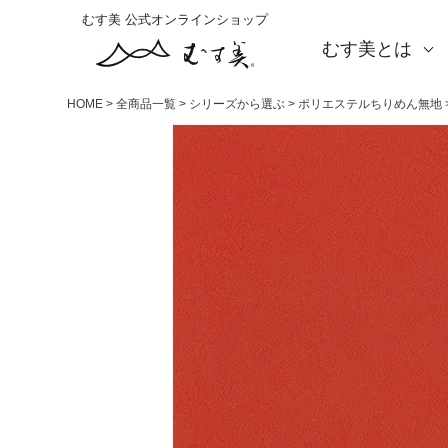
むす美 公式オンラインショップ
むす美とは
About us
会社概要
店舗案内
海外の方（English）
お取引をご希望の方
HOME
全商品一覧
シリーズから選ぶ
ポリエステルちりめん無地