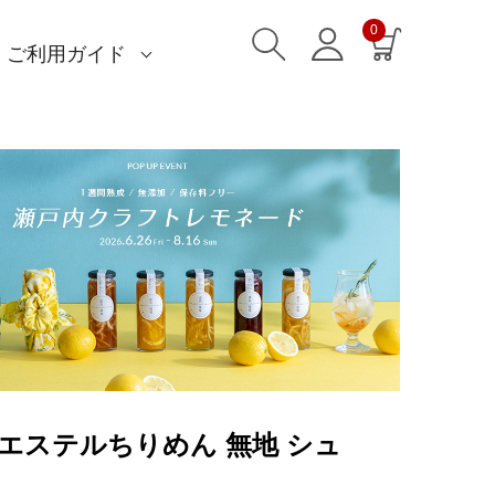
0
ご利用ガイド
)
)
am)
読みもの一覧
一升餅におすすめ
ストール巻き方
洋服カバー
ふろしきパッチン活用
特集一覧
ECOバッグ 100cm
ECOバッグ 70cm
OUTDOOR
マイページ・ログイン
会員登録
送料・お支払い方法
海外発送の方（English）
名入れ・記念品
無料ラッピング
よくあるご質問
お問い合わせ
リエステルちりめん 無地 シュ