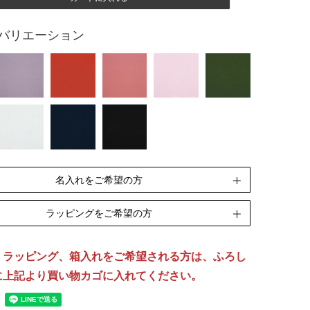
バリエーション
名入れをご希望の方
ラッピングをご希望の方
ペンテックス
刺繍
期]10日(休業日除く)
[納期]14日(休業日除く)
、ラッピング、箱入れをご希望される方は、ふろし
リボン包装
のし包装
箱Sサイズ
に上記より買い物カゴに入れてください。
[無料]
[無料]
[有料]
名入れについて詳しくはこちら