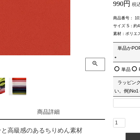
990
税
商品番号
10
サイズ S：約4
素材：ポリエス
単品かPO
(
単品
必
ラッピン
須
い。例)No
)
商品詳細
ンと高級感のあるちりめん素材